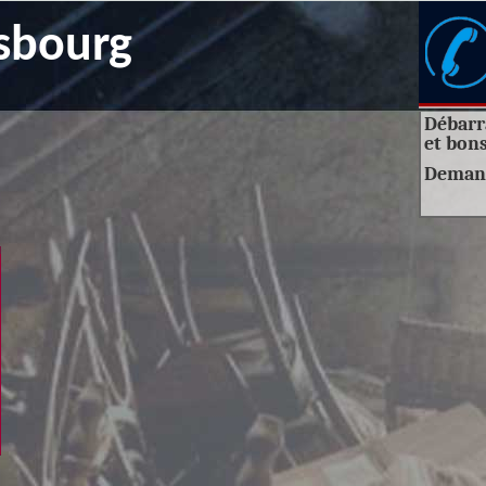
sbourg
Débarra
et bons
Deman