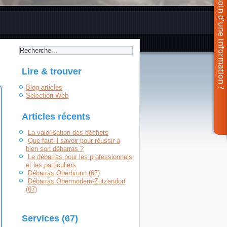
Lire & trouver
Blog articles
Selection Web
Articles récents
La valorisation des déchets
Que faut-il savoir pour réussir à
bien son débarras ?
Le débarras pour les professionnels
et les particuliers
Débarras Oberbronn (67)
Débarras Obermodern-Zutzendorf
(67)
Services (67)