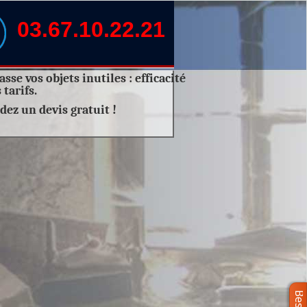
03.67.10.22.21
sse vos objets inutiles :
efficacité
 tarifs.
dez un
devis gratuit
!