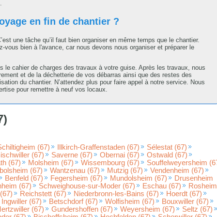
.
yage en fin de chantier ?
 C’est une tâche qu’il faut bien organiser en même temps que le chantier.
ous bien à l'avance, car nous devons nous organiser et préparer le
s le cahier de charges des travaux à votre guise. Après les travaux, nous
ent et de la déchetterie de vos débarras ainsi que des restes des
lisation du chantier. N’attendez plus pour faire appel à notre service. Nous
rtise pour remettre à neuf vos locaux.
7)
Schiltigheim (67)
Illkirch-Graffenstaden (67)
Sélestat (67)
ischwiller (67)
Saverne (67)
Obernai (67)
Ostwald (67)
h (67)
Molsheim (67)
Wissembourg (67)
Souffelweyersheim (6
bolsheim (67)
Wantzenau (67)
Mutzig (67)
Vendenheim (67)
Benfeld (67)
Fegersheim (67)
Mundolsheim (67)
Drusenheim
nheim (67)
Schweighouse-sur-Moder (67)
Eschau (67)
Rosheim
(67)
Reichstett (67)
Niederbronn-les-Bains (67)
Hoerdt (67)
Ingwiller (67)
Betschdorf (67)
Wolfisheim (67)
Bouxwiller (67)
ertzwiller (67)
Gundershoffen (67)
Weyersheim (67)
Seltz (67)