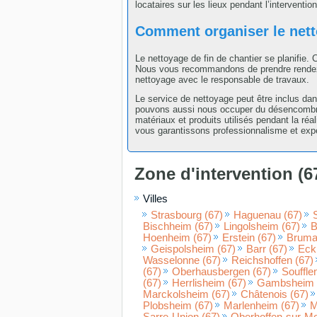
locataires sur les lieux pendant l’intervention
Comment organiser le netto
Le nettoyage de fin de chantier se planifie.
Nous vous recommandons de prendre rendez-v
nettoyage avec le responsable de travaux.
Le service de nettoyage peut être inclus dan
pouvons aussi nous occuper du désencombrem
matériaux et produits utilisés pendant la réa
vous garantissons professionnalisme et expe
Zone d'intervention (6
Villes
Strasbourg (67)
Haguenau (67)
Bischheim (67)
Lingolsheim (67)
B
Hoenheim (67)
Erstein (67)
Brumat
Geispolsheim (67)
Barr (67)
Eck
Wasselonne (67)
Reichshoffen (67)
(67)
Oberhausbergen (67)
Souffle
(67)
Herrlisheim (67)
Gambsheim 
Marckolsheim (67)
Châtenois (67)
Plobsheim (67)
Marlenheim (67)
M