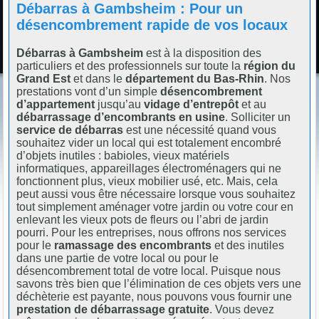
Débarras à Gambsheim : Pour un
désencombrement rapide de vos locaux
Débarras à Gambsheim
est à la disposition des
particuliers et des professionnels sur toute la
région du
Grand Est
et dans le
département du Bas-Rhin
. Nos
prestations vont d’un simple
désencombrement
d’appartement
jusqu’au
vidage d’entrepôt
et au
débarrassage d’encombrants en usine
. Solliciter un
service de débarras
est une nécessité quand vous
souhaitez vider un local qui est totalement encombré
d’objets inutiles : babioles, vieux matériels
informatiques, appareillages électroménagers qui ne
fonctionnent plus, vieux mobilier usé, etc. Mais, cela
peut aussi vous être nécessaire lorsque vous souhaitez
tout simplement aménager votre jardin ou votre cour en
enlevant les vieux pots de fleurs ou l’abri de jardin
pourri. Pour les entreprises, nous offrons nos services
pour le
ramassage des encombrants
et des inutiles
dans une partie de votre local ou pour le
désencombrement total de votre local. Puisque nous
savons très bien que l’élimination de ces objets vers une
déchèterie est payante, nous pouvons vous fournir une
prestation de débarrassage gratuite
. Vous devez