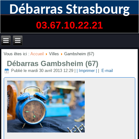
Débarras Strasbourg
03.67.10.22.21
Vous êtes ici :
Accueil
Villes
Gambsheim (67)
Débarras Gambsheim (67)
Publié le mardi 30 avril 2013 12:29
|
| Imprimer |
|
E-mail