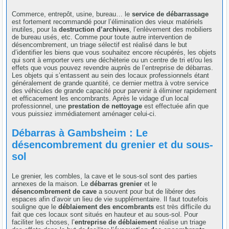
Commerce, entrepôt, usine, bureau… le
service de débarrassage
est fortement recommandé pour l’élimination des vieux matériels
inutiles, pour la
destruction d’archives
, l’enlèvement des mobiliers
de bureau usés, etc. Comme pour toute autre intervention de
désencombrement, un triage sélectif est réalisé dans le but
d’identifier les biens que vous souhaitez encore récupérés, les objets
qui sont à emporter vers une déchèterie ou un centre de tri et/ou les
effets que vous pouvez revendre auprès de l’entreprise de débarras.
Les objets qui s’entassent au sein des locaux professionnels étant
généralement de grande quantité, ce dernier mettra à votre service
des véhicules de grande capacité pour parvenir à éliminer rapidement
et efficacement les encombrants. Après le vidage d’un local
professionnel, une
prestation de nettoyage
est effectuée afin que
vous puissiez immédiatement aménager celui-ci.
Débarras à Gambsheim : Le
désencombrement du grenier et du sous-
sol
Le grenier, les combles, la cave et le sous-sol sont des parties
annexes de la maison. Le
débarras grenier
et le
désencombrement de cave
a souvent pour but de libérer des
espaces afin d’avoir un lieu de vie supplémentaire. Il faut toutefois
souligne que le
déblaiement des encombrants
est très difficile du
fait que ces locaux sont situés en hauteur et au sous-sol. Pour
faciliter les choses, l’
entreprise de déblaiement
réalise un triage