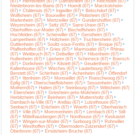
(67)
Herrlisheim (67)
Gambsheim (67)
Reichstett (67)
Niederbronn-les-Bains (67)
Hoerdt (67)
Marckolsheim
(67)
Châtenois (67)
Ingwiller (67)
Betschdorf (67)
Wolfisheim (67)
Bouxwiller (67)
Plobsheim (67)
Marlenheim (67)
Mertzwiller (67)
Gundershoffen (67)
Weyersheim (67)
Seltz (67)
Sarre-Union (67)
Oberhoffen-sur-Moder (67)
Bischoffsheim (67)
Hochfelden (67)
Scherwiller (67)
Gerstheim (67)
Lampertheim (67)
Holtzheim (67)
Truchtersheim (67)
Duttlenheim (67)
Soultz-sous-Forêts (67)
Broque (67)
Pfaffenhoffen (67)
Gries (67)
Marmoutier (67)
Rhinau
(67)
Weitbruch (67)
Dettwiller (67)
Hilsenheim (67)
Huttenheim (67)
Lipsheim (67)
Schirmeck (67)
Boersch
(67)
Dorlisheim (67)
Kilstett (67)
Geudertheim (67)
Kaltenhouse (67)
Wisches (67)
Lauterbourg (67)
Berstett (67)
Schirrhein (67)
Achenheim (67)
Offendorf
(67)
Ittenheim (67)
Monswiller (67)
Roeschwoog (67)
Epfig (67)
Oberschaeffolsheim (67)
Sessenheim (67)
Mothern(67)
Hatten (67)
Steinbourg (67)
Wittisheim (67)
Ebersheim (67)
Griesheim-près-Molsheim (67)
Herbitzheim (67)
Beinheim (67)
Muttersholtz (67)
Dambach-la-Ville (67)
Andlau (67)
Lutzelhouse (67)
Seebach (67)
Entzheim (67)
Woerth (67)
Oberhaslach
(67)
Ville (67)
Mommenheim (67)
Lembach (67)
Still
(67)
Mittelhausbergen (67)
Nordhouse (67)
Keskastel
(67)
Wingen-sur-Moder (67)
Surbourg (67)
Rohrwiller
(67)
Westhoffen (67)
Obermodern-Zutzendorf (67)
Oberbronn (67)
Ernolsheim-Bruche (67)