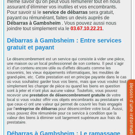
même savoir qu’on peut vous rémunérer tout en nous
assurant d’éliminer vos inutiles et vos encombrants.
Pour savoir si le
service de débarras
sera gratuit,
payant ou rémunérant, faites un devis auprès de
Débarras à Gambsheim
. Vous pouvez aussi nous
joindre tout simplement via le
03.67.10.22.21
.
Débarras à Gambsheim : Entre services
gratuit et payant
Le désencombrement est un service qui consiste à vider une pièce,
une maison ou un local professionnel de son contenu. Il peut s’agir
ici d’un contenu encore utile ou d’effets désuets comme les
souvenirs, les vieux équipements informatiques, les meubles de
grand-père, etc. Cette prestation est en principe payante dans le cas
où vous souhaitez garder tous vos biens, mais que vous voulez tout
simplement les changer de pièce ou quand les biens en question
sont à jeter et n’ont plus aucune valeur. Toutefois, vous pouvez
recevoir une
prestation de désencombrement gratuite
de votre
local si vous voulez offrir vos objets encombrants au prestataire et
que ceux-ci ont une valeur qui permet de couvrir les frais engagés
par l’
entreprise de débarras
pour désencombre votre local. Aussi,
vous pouvez être rémunérée pour ce service à condition que la
valeur des biens à éliminer soit largement supérieure aux frais du
prestataire.
Débarras à Gambsheim : Le ramassage