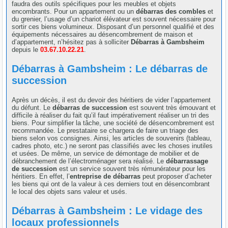
faudra des outils spécifiques pour les meubles et objets
encombrants. Pour un appartement ou un
débarras des combles
et
du grenier, l’usage d’un chariot élévateur est souvent nécessaire pour
sortir ces biens volumineux. Disposant d’un personnel qualifié et des
équipements nécessaires au désencombrement de maison et
d’appartement, n’hésitez pas à solliciter
Débarras à Gambsheim
depuis le
03.67.10.22.21
.
Débarras à Gambsheim : Le débarras de
succession
Après un décès, il est du devoir des héritiers de vider l’appartement
du défunt. Le
débarras de succession
est souvent très émouvant et
difficile à réaliser du fait qu’il faut impérativement réaliser un tri des
biens. Pour simplifier la tâche, une société de désencombrement est
recommandée. Le prestataire se chargera de faire un triage des
biens selon vos consignes. Ainsi, les articles de souvenirs (tableau,
cadres photo, etc.) ne seront pas classifiés avec les choses inutiles
et usées. De même, un service de démontage de mobilier et de
débranchement de l’électroménager sera réalisé. Le
débarrassage
de succession
est un service souvent très rémunérateur pour les
héritiers. En effet, l’
entreprise de débarras
peut proposer d’acheter
les biens qui ont de la valeur à ces derniers tout en désencombrant
le local des objets sans valeur et usés.
Débarras à Gambsheim : Le vidage des
locaux professionnels