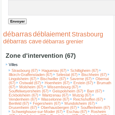
débarras
déblaiement
Strasbourg
débarras cave
débarras grenier
Zone d'intervention (67)
Villes
Strasbourg (67)
Haguenau (67)
Schiltigheim (67)
Illkirch-Graffenstaden (67)
Sélestat (67)
Bischheim (67)
Lingolsheim (67)
Bischwiller (67)
Saverne (67)
Obernai
(67)
Ostwald (67)
Hoenheim (67)
Erstein (67)
Brumath
(67)
Molsheim (67)
Wissembourg (67)
Souffelweyersheim (67)
Geispolsheim (67)
Barr (67)
Eckbolsheim (67)
Wantzenau (67)
Mutzig (67)
Vendenheim (67)
Wasselonne (67)
Reichshoffen (67)
Benfeld (67)
Fegersheim (67)
Mundolsheim (67)
Drusenheim (67)
Oberhausbergen (67)
Soufflenheim (67)
Schweighouse-sur-Moder (67)
Eschau (67)
Rosheim