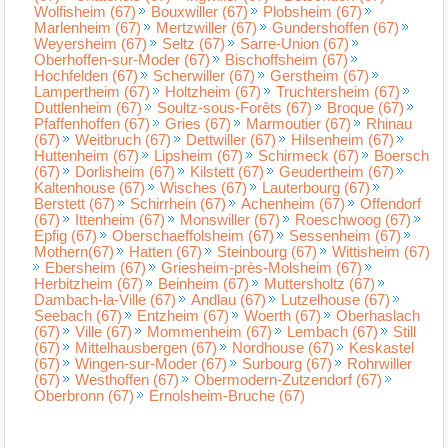
Wolfisheim (67)
Bouxwiller (67)
Plobsheim (67)
Marlenheim (67)
Mertzwiller (67)
Gundershoffen (67)
Weyersheim (67)
Seltz (67)
Sarre-Union (67)
Oberhoffen-sur-Moder (67)
Bischoffsheim (67)
Hochfelden (67)
Scherwiller (67)
Gerstheim (67)
Lampertheim (67)
Holtzheim (67)
Truchtersheim (67)
Duttlenheim (67)
Soultz-sous-Forêts (67)
Broque (67)
Pfaffenhoffen (67)
Gries (67)
Marmoutier (67)
Rhinau
(67)
Weitbruch (67)
Dettwiller (67)
Hilsenheim (67)
Huttenheim (67)
Lipsheim (67)
Schirmeck (67)
Boersch
(67)
Dorlisheim (67)
Kilstett (67)
Geudertheim (67)
Kaltenhouse (67)
Wisches (67)
Lauterbourg (67)
Berstett (67)
Schirrhein (67)
Achenheim (67)
Offendorf
(67)
Ittenheim (67)
Monswiller (67)
Roeschwoog (67)
Epfig (67)
Oberschaeffolsheim (67)
Sessenheim (67)
Mothern(67)
Hatten (67)
Steinbourg (67)
Wittisheim (67)
Ebersheim (67)
Griesheim-près-Molsheim (67)
Herbitzheim (67)
Beinheim (67)
Muttersholtz (67)
Dambach-la-Ville (67)
Andlau (67)
Lutzelhouse (67)
Seebach (67)
Entzheim (67)
Woerth (67)
Oberhaslach
(67)
Ville (67)
Mommenheim (67)
Lembach (67)
Still
(67)
Mittelhausbergen (67)
Nordhouse (67)
Keskastel
(67)
Wingen-sur-Moder (67)
Surbourg (67)
Rohrwiller
(67)
Westhoffen (67)
Obermodern-Zutzendorf (67)
Oberbronn (67)
Ernolsheim-Bruche (67)