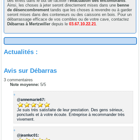
des effets dans le but de faciliter l’
évacuation des encombrants
.
Ainsi, les choses à jeter seront directement mises dans une
benne
de désencombrement
tandis que les choses à revendre ou à garder
seront mises dans des conteneurs ou des caissons en bois. Pour un
débarrassage efficace de vos combles ou de votre cave, contactez
Débarras à Mertzwiller
depuis le
03.67.10.22.21
.
Actualités :
Avis sur
Débarras
3
commentaires
Note moyenne:
5
/
5
@annemarie67:
Je suis très satisfaite de leur prestation. Des gens sérieux,
ponctuels et à votre écoute. Entreprise à recommander très
vivement.
@jeanluc01: