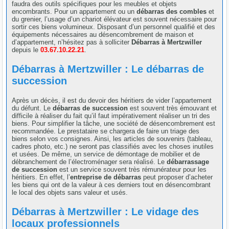
faudra des outils spécifiques pour les meubles et objets
encombrants. Pour un appartement ou un
débarras des combles
et
du grenier, l’usage d’un chariot élévateur est souvent nécessaire pour
sortir ces biens volumineux. Disposant d’un personnel qualifié et des
équipements nécessaires au désencombrement de maison et
d’appartement, n’hésitez pas à solliciter
Débarras à Mertzwiller
depuis le
03.67.10.22.21
.
Débarras à Mertzwiller : Le débarras de
succession
Après un décès, il est du devoir des héritiers de vider l’appartement
du défunt. Le
débarras de succession
est souvent très émouvant et
difficile à réaliser du fait qu’il faut impérativement réaliser un tri des
biens. Pour simplifier la tâche, une société de désencombrement est
recommandée. Le prestataire se chargera de faire un triage des
biens selon vos consignes. Ainsi, les articles de souvenirs (tableau,
cadres photo, etc.) ne seront pas classifiés avec les choses inutiles
et usées. De même, un service de démontage de mobilier et de
débranchement de l’électroménager sera réalisé. Le
débarrassage
de succession
est un service souvent très rémunérateur pour les
héritiers. En effet, l’
entreprise de débarras
peut proposer d’acheter
les biens qui ont de la valeur à ces derniers tout en désencombrant
le local des objets sans valeur et usés.
Débarras à Mertzwiller : Le vidage des
locaux professionnels