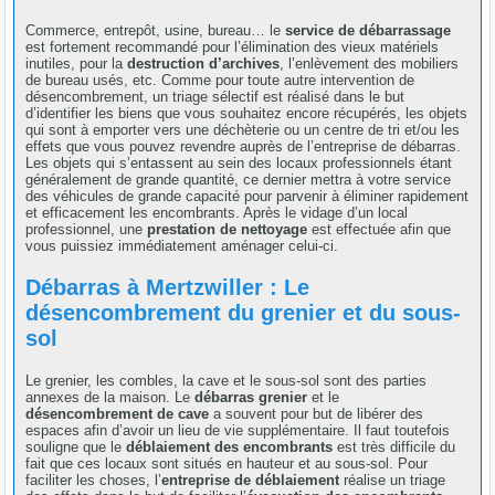
Commerce, entrepôt, usine, bureau… le
service de débarrassage
est fortement recommandé pour l’élimination des vieux matériels
inutiles, pour la
destruction d’archives
, l’enlèvement des mobiliers
de bureau usés, etc. Comme pour toute autre intervention de
désencombrement, un triage sélectif est réalisé dans le but
d’identifier les biens que vous souhaitez encore récupérés, les objets
qui sont à emporter vers une déchèterie ou un centre de tri et/ou les
effets que vous pouvez revendre auprès de l’entreprise de débarras.
Les objets qui s’entassent au sein des locaux professionnels étant
généralement de grande quantité, ce dernier mettra à votre service
des véhicules de grande capacité pour parvenir à éliminer rapidement
et efficacement les encombrants. Après le vidage d’un local
professionnel, une
prestation de nettoyage
est effectuée afin que
vous puissiez immédiatement aménager celui-ci.
Débarras à Mertzwiller : Le
désencombrement du grenier et du sous-
sol
Le grenier, les combles, la cave et le sous-sol sont des parties
annexes de la maison. Le
débarras grenier
et le
désencombrement de cave
a souvent pour but de libérer des
espaces afin d’avoir un lieu de vie supplémentaire. Il faut toutefois
souligne que le
déblaiement des encombrants
est très difficile du
fait que ces locaux sont situés en hauteur et au sous-sol. Pour
faciliter les choses, l’
entreprise de déblaiement
réalise un triage