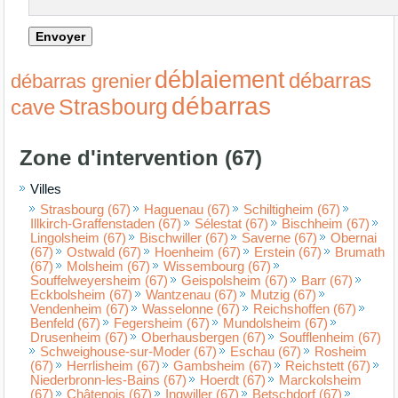
déblaiement
débarras
débarras grenier
débarras
Strasbourg
cave
Zone d'intervention (67)
Villes
Strasbourg (67)
Haguenau (67)
Schiltigheim (67)
Illkirch-Graffenstaden (67)
Sélestat (67)
Bischheim (67)
Lingolsheim (67)
Bischwiller (67)
Saverne (67)
Obernai
(67)
Ostwald (67)
Hoenheim (67)
Erstein (67)
Brumath
(67)
Molsheim (67)
Wissembourg (67)
Souffelweyersheim (67)
Geispolsheim (67)
Barr (67)
Eckbolsheim (67)
Wantzenau (67)
Mutzig (67)
Vendenheim (67)
Wasselonne (67)
Reichshoffen (67)
Benfeld (67)
Fegersheim (67)
Mundolsheim (67)
Drusenheim (67)
Oberhausbergen (67)
Soufflenheim (67)
Schweighouse-sur-Moder (67)
Eschau (67)
Rosheim
(67)
Herrlisheim (67)
Gambsheim (67)
Reichstett (67)
Niederbronn-les-Bains (67)
Hoerdt (67)
Marckolsheim
(67)
Châtenois (67)
Ingwiller (67)
Betschdorf (67)