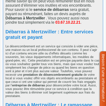
même savoir qu’on peut vous rémunérer tout en nous
assurant d’éliminer vos inutiles et vos encombrants.
Pour savoir si le
service de débarras
sera gratuit,
payant ou rémunérant, faites un devis auprès de
Débarras à Mertzwiller
. Vous pouvez aussi nous
joindre tout simplement via le
03.67.10.22.21
.
Débarras à Mertzwiller : Entre services
gratuit et payant
Le désencombrement est un service qui consiste à vider une pièce,
une maison ou un local professionnel de son contenu. Il peut s’agir
ici d’un contenu encore utile ou d’effets désuets comme les
souvenirs, les vieux équipements informatiques, les meubles de
grand-père, etc. Cette prestation est en principe payante dans le cas
où vous souhaitez garder tous vos biens, mais que vous voulez tout
simplement les changer de pièce ou quand les biens en question
sont à jeter et n’ont plus aucune valeur. Toutefois, vous pouvez
recevoir une
prestation de désencombrement gratuite
de votre
local si vous voulez offrir vos objets encombrants au prestataire et
que ceux-ci ont une valeur qui permet de couvrir les frais engagés
par l’
entreprise de débarras
pour désencombre votre local. Aussi,
vous pouvez être rémunérée pour ce service à condition que la
valeur des biens à éliminer soit largement supérieure aux frais du
prestataire.
Débarras à Mertzwiller : Le ramassage