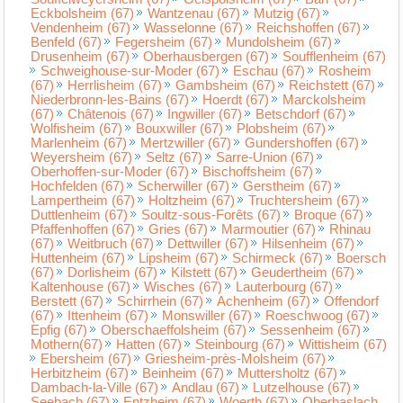
Eckbolsheim (67)
Wantzenau (67)
Mutzig (67)
Vendenheim (67)
Wasselonne (67)
Reichshoffen (67)
Benfeld (67)
Fegersheim (67)
Mundolsheim (67)
Drusenheim (67)
Oberhausbergen (67)
Soufflenheim (67)
Schweighouse-sur-Moder (67)
Eschau (67)
Rosheim
(67)
Herrlisheim (67)
Gambsheim (67)
Reichstett (67)
Niederbronn-les-Bains (67)
Hoerdt (67)
Marckolsheim
(67)
Châtenois (67)
Ingwiller (67)
Betschdorf (67)
Wolfisheim (67)
Bouxwiller (67)
Plobsheim (67)
Marlenheim (67)
Mertzwiller (67)
Gundershoffen (67)
Weyersheim (67)
Seltz (67)
Sarre-Union (67)
Oberhoffen-sur-Moder (67)
Bischoffsheim (67)
Hochfelden (67)
Scherwiller (67)
Gerstheim (67)
Lampertheim (67)
Holtzheim (67)
Truchtersheim (67)
Duttlenheim (67)
Soultz-sous-Forêts (67)
Broque (67)
Pfaffenhoffen (67)
Gries (67)
Marmoutier (67)
Rhinau
(67)
Weitbruch (67)
Dettwiller (67)
Hilsenheim (67)
Huttenheim (67)
Lipsheim (67)
Schirmeck (67)
Boersch
(67)
Dorlisheim (67)
Kilstett (67)
Geudertheim (67)
Kaltenhouse (67)
Wisches (67)
Lauterbourg (67)
Berstett (67)
Schirrhein (67)
Achenheim (67)
Offendorf
(67)
Ittenheim (67)
Monswiller (67)
Roeschwoog (67)
Epfig (67)
Oberschaeffolsheim (67)
Sessenheim (67)
Mothern(67)
Hatten (67)
Steinbourg (67)
Wittisheim (67)
Ebersheim (67)
Griesheim-près-Molsheim (67)
Herbitzheim (67)
Beinheim (67)
Muttersholtz (67)
Dambach-la-Ville (67)
Andlau (67)
Lutzelhouse (67)
Seebach (67)
Entzheim (67)
Woerth (67)
Oberhaslach