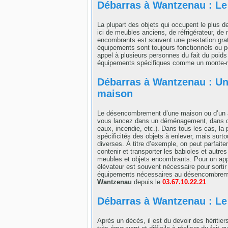
Débarras à Wantzenau : L
La plupart des objets qui occupent le plus d
ici de meubles anciens, de réfrigérateur, de
encombrants est souvent une prestation grat
équipements sont toujours fonctionnels ou pe
appel à plusieurs personnes du fait du poids 
équipements spécifiques comme un monte-me
Débarras à Wantzenau : Un
maison
Le désencombrement d’une maison ou d’un ap
vous lancez dans un déménagement, dans des
eaux, incendie, etc.). Dans tous les cas, la
spécificités des objets à enlever, mais sur
diverses. À titre d’exemple, on peut parfait
contenir et transporter les babioles et autres 
meubles et objets encombrants. Pour un ap
élévateur est souvent nécessaire pour sortir
équipements nécessaires au désencombremen
Wantzenau
depuis le
03.67.10.22.21
.
Débarras à Wantzenau : Le
Après un décès, il est du devoir des héritie