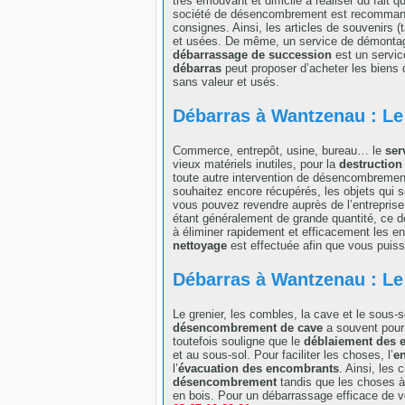
très émouvant et difficile à réaliser du fait q
société de désencombrement est recommandée
consignes. Ainsi, les articles de souvenirs (
et usées. De même, un service de démontage
débarrassage de succession
est un service
débarras
peut proposer d’acheter les biens q
sans valeur et usés.
Débarras à Wantzenau : Le
Commerce, entrepôt, usine, bureau… le
ser
vieux matériels inutiles, pour la
destruction
toute autre intervention de désencombrement, 
souhaitez encore récupérés, les objets qui s
vous pouvez revendre auprès de l’entreprise
étant généralement de grande quantité, ce de
à éliminer rapidement et efficacement les e
nettoyage
est effectuée afin que vous puis
Débarras à Wantzenau : Le
Le grenier, les combles, la cave et le sous
désencombrement de cave
a souvent pour b
toutefois souligne que le
déblaiement des 
et au sous-sol. Pour faciliter les choses, l’
en
l’
évacuation des encombrants
. Ainsi, les
désencombrement
tandis que les choses à
en bois. Pour un débarrassage efficace de 