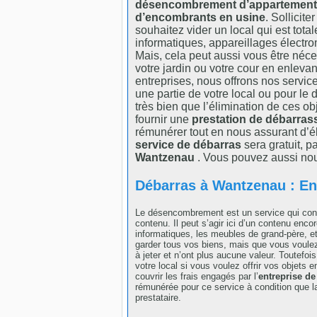
désencombrement d’appartement
d’encombrants en usine
. Sollicite
souhaitez vider un local qui est tota
informatiques, appareillages électro
Mais, cela peut aussi vous être néc
votre jardin ou votre cour en enlevant
entreprises, nous offrons nos servic
une partie de votre local ou pour l
très bien que l’élimination de ces o
fournir une
prestation de débarras
rémunérer tout en nous assurant d’él
service de débarras
sera gratuit, p
Wantzenau
. Vous pouvez aussi nou
Débarras à Wantzenau : Ent
Le désencombrement est un service qui cons
contenu. Il peut s’agir ici d’un contenu enc
informatiques, les meubles de grand-père, e
garder tous vos biens, mais que vous voule
à jeter et n’ont plus aucune valeur. Toutefo
votre local si vous voulez offrir vos objets
couvrir les frais engagés par l’
entreprise de
rémunérée pour ce service à condition que la
prestataire.