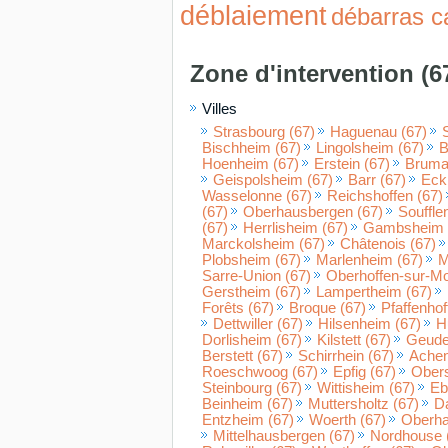
déblaiement
débarras c
Zone d'intervention (6
Villes
Strasbourg (67)
Haguenau (67)
Bischheim (67)
Lingolsheim (67)
B
Hoenheim (67)
Erstein (67)
Brumat
Geispolsheim (67)
Barr (67)
Eck
Wasselonne (67)
Reichshoffen (67)
(67)
Oberhausbergen (67)
Souffle
(67)
Herrlisheim (67)
Gambsheim 
Marckolsheim (67)
Châtenois (67)
Plobsheim (67)
Marlenheim (67)
M
Sarre-Union (67)
Oberhoffen-sur-Mo
Gerstheim (67)
Lampertheim (67)
Forêts (67)
Broque (67)
Pfaffenhof
Dettwiller (67)
Hilsenheim (67)
H
Dorlisheim (67)
Kilstett (67)
Geude
Berstett (67)
Schirrhein (67)
Achen
Roeschwoog (67)
Epfig (67)
Obers
Steinbourg (67)
Wittisheim (67)
Eb
Beinheim (67)
Muttersholtz (67)
Da
Entzheim (67)
Woerth (67)
Oberha
Mittelhausbergen (67)
Nordhouse 