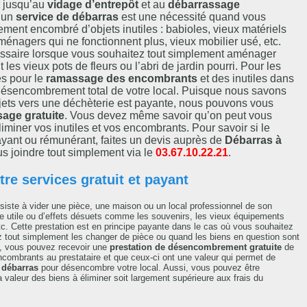
jusqu’au
vidage d’entrepôt
et au
débarrassage
r un
service de débarras
est une nécessité quand vous
lement encombré d’objets inutiles : babioles, vieux matériels
ménagers qui ne fonctionnent plus, vieux mobilier usé, etc.
essaire lorsque vous souhaitez tout simplement aménager
 les vieux pots de fleurs ou l’abri de jardin pourri. Pour les
es pour le
ramassage des encombrants
et des inutiles dans
e désencombrement total de votre local. Puisque nous savons
bjets vers une déchèterie est payante, nous pouvons vous
sage gratuite
. Vous devez même savoir qu’on peut vous
iminer vos inutiles et vos encombrants. Pour savoir si le
ayant ou rémunérant, faites un devis auprès de
Débarras à
s joindre tout simplement via le
03.67.10.22.21
.
re services gratuit et payant
iste à vider une pièce, une maison ou un local professionnel de son
ore utile ou d’effets désuets comme les souvenirs, les vieux équipements
tc. Cette prestation est en principe payante dans le cas où vous souhaitez
z tout simplement les changer de pièce ou quand les biens en question sont
is, vous pouvez recevoir une
prestation de désencombrement gratuite
de
 encombrants au prestataire et que ceux-ci ont une valeur qui permet de
 débarras
pour désencombre votre local. Aussi, vous pouvez être
 valeur des biens à éliminer soit largement supérieure aux frais du