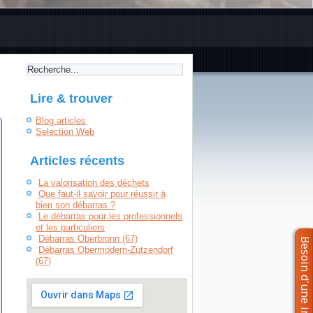
Lire & trouver
Blog articles
Selection Web
Articles récents
La valorisation des déchets
Que faut-il savoir pour réussir à
bien son débarras ?
Le débarras pour les professionnels
et les particuliers
Débarras Oberbronn (67)
Débarras Obermodern-Zutzendorf
(67)