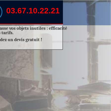
03.67.10.22.21
sse vos objets inutiles :
efficacité
 tarifs.
dez un
devis gratuit
!