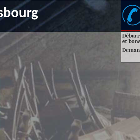
sbourg
Débarra
et bons
Deman