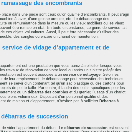
e ramassage des encombrants
e place dans une pièce sont ceux qu’on qualifie d’encombrants. Il peut s’agir
 machine à laver, d’une grosse armoire, etc. Le débarrassage des
uite ou rémunératrice dans la mesure où les vieux mobiliers ou les vieux
uvent être remise en état. En toute circonstance, ce genre de service fait
de ces objets volumineux. Aussi, il peut être nécessaire d’utiliser des
uble, des sangles ou encore un chariot de manutention.
 service de vidage d’appartement et de
partement est une prestation que vous aurez à solliciter lorsque vous
 travaux de rénovation de votre local ou après un sinistre (dégât des
 prestation est souvent associée à un
service de nettoyage
. Selon les
tout de leur emplacement, le débarrassage peut nécessiter des techniques
ement se servir d’un contenant tel qu’un sac plastique ou des cartons pour
objets de petite taille. Par contre, il faudra des outils spécifiques pour les
partement ou un
débarras des combles
et du grenier, l’usage d’un chariot
 ces biens volumineux. Disposant d’un personnel qualifié et des
t de maison et d’appartement, n’hésitez pas à solliciter
Débarras à
 débarras de succession
rs de vider l’appartement du défunt. Le
débarras de succession
est souvent