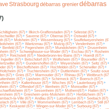
débarras
Strasbourg
ave
débarras grenier
7)
Schiltigheim (67)
Illkirch-Graffenstaden (67)
Sélestat (67)
ischwiller (67)
Saverne (67)
Obernai (67)
Ostwald (67)
h (67)
Molsheim (67)
Wissembourg (67)
Souffelweyersheim (6
bolsheim (67)
Wantzenau (67)
Mutzig (67)
Vendenheim (67)
Benfeld (67)
Fegersheim (67)
Mundolsheim (67)
Drusenheim
nheim (67)
Schweighouse-sur-Moder (67)
Eschau (67)
Rosheim
(67)
Reichstett (67)
Niederbronn-les-Bains (67)
Hoerdt (67)
Ingwiller (67)
Betschdorf (67)
Wolfisheim (67)
Bouxwiller (67)
ertzwiller (67)
Gundershoffen (67)
Weyersheim (67)
Seltz (67)
der (67)
Bischoffsheim (67)
Hochfelden (67)
Scherwiller (67)
Holtzheim (67)
Truchtersheim (67)
Duttlenheim (67)
Soultz-sou
fen (67)
Gries (67)
Marmoutier (67)
Rhinau (67)
Weitbruch (67
uttenheim (67)
Lipsheim (67)
Schirmeck (67)
Boersch (67)
rtheim (67)
Kaltenhouse (67)
Wisches (67)
Lauterbourg (67)
heim (67)
Offendorf (67)
Ittenheim (67)
Monswiller (67)
chaeffolsheim (67)
Sessenheim (67)
Mothern(67)
Hatten (67)
ersheim (67)
Griesheim-près-Molsheim (67)
Herbitzheim (67)
mbach-la-Ville (67)
Andlau (67)
Lutzelhouse (67)
Seebach (67)
slach (67)
Ville (67)
Mommenheim (67)
Lembach (67)
Still (67
(67)
Keskastel (67)
Wingen-sur-Moder (67)
Surbourg (67)