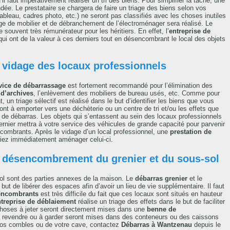
u’il faut impérativement réaliser un tri des biens. Pour simplifier la tâche, une
. Le prestataire se chargera de faire un triage des biens selon vos
tableau, cadres photo, etc.) ne seront pas classifiés avec les choses inutiles
 de mobilier et de débranchement de l’électroménager sera réalisé. Le
 souvent très rémunérateur pour les héritiers. En effet, l’
entreprise de
ui ont de la valeur à ces derniers tout en désencombrant le local des objets
 vidage des locaux professionnels
vice de débarrassage
est fortement recommandé pour l’élimination des
 d’archives
, l’enlèvement des mobiliers de bureau usés, etc. Comme pour
un triage sélectif est réalisé dans le but d’identifier les biens que vous
ont à emporter vers une déchèterie ou un centre de tri et/ou les effets que
 de débarras. Les objets qui s’entassent au sein des locaux professionnels
rnier mettra à votre service des véhicules de grande capacité pour parvenir
ncombrants. Après le vidage d’un local professionnel, une
prestation de
siez immédiatement aménager celui-ci.
 désencombrement du grenier et du sous-sol
-sol sont des parties annexes de la maison. Le
débarras grenier
et le
ut de libérer des espaces afin d’avoir un lieu de vie supplémentaire. Il faut
encombrants
est très difficile du fait que ces locaux sont situés en hauteur
treprise de déblaiement
réalise un triage des effets dans le but de faciliter
 choses à jeter seront directement mises dans une
benne de
 revendre ou à garder seront mises dans des conteneurs ou des caissons
vos combles ou de votre cave, contactez
Débarras à Wantzenau
depuis le