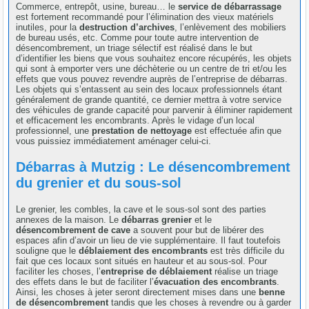
Commerce, entrepôt, usine, bureau… le
service de débarrassage
est fortement recommandé pour l’élimination des vieux matériels
inutiles, pour la
destruction d’archives
, l’enlèvement des mobiliers
de bureau usés, etc. Comme pour toute autre intervention de
désencombrement, un triage sélectif est réalisé dans le but
d’identifier les biens que vous souhaitez encore récupérés, les objets
qui sont à emporter vers une déchèterie ou un centre de tri et/ou les
effets que vous pouvez revendre auprès de l’entreprise de débarras.
Les objets qui s’entassent au sein des locaux professionnels étant
généralement de grande quantité, ce dernier mettra à votre service
des véhicules de grande capacité pour parvenir à éliminer rapidement
et efficacement les encombrants. Après le vidage d’un local
professionnel, une
prestation de nettoyage
est effectuée afin que
vous puissiez immédiatement aménager celui-ci.
Débarras à Mutzig : Le désencombrement
du grenier et du sous-sol
Le grenier, les combles, la cave et le sous-sol sont des parties
annexes de la maison. Le
débarras grenier
et le
désencombrement de cave
a souvent pour but de libérer des
espaces afin d’avoir un lieu de vie supplémentaire. Il faut toutefois
souligne que le
déblaiement des encombrants
est très difficile du
fait que ces locaux sont situés en hauteur et au sous-sol. Pour
faciliter les choses, l’
entreprise de déblaiement
réalise un triage
des effets dans le but de faciliter l’
évacuation des encombrants
.
Ainsi, les choses à jeter seront directement mises dans une
benne
de désencombrement
tandis que les choses à revendre ou à garder