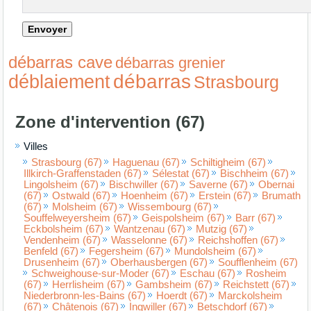
débarras cave
débarras grenier
débarras
déblaiement
Strasbourg
Zone d'intervention (67)
Villes
Strasbourg (67)
Haguenau (67)
Schiltigheim (67)
Illkirch-Graffenstaden (67)
Sélestat (67)
Bischheim (67)
Lingolsheim (67)
Bischwiller (67)
Saverne (67)
Obernai
(67)
Ostwald (67)
Hoenheim (67)
Erstein (67)
Brumath
(67)
Molsheim (67)
Wissembourg (67)
Souffelweyersheim (67)
Geispolsheim (67)
Barr (67)
Eckbolsheim (67)
Wantzenau (67)
Mutzig (67)
Vendenheim (67)
Wasselonne (67)
Reichshoffen (67)
Benfeld (67)
Fegersheim (67)
Mundolsheim (67)
Drusenheim (67)
Oberhausbergen (67)
Soufflenheim (67)
Schweighouse-sur-Moder (67)
Eschau (67)
Rosheim
(67)
Herrlisheim (67)
Gambsheim (67)
Reichstett (67)
Niederbronn-les-Bains (67)
Hoerdt (67)
Marckolsheim
(67)
Châtenois (67)
Ingwiller (67)
Betschdorf (67)