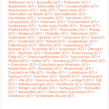
Wolfisheim (67)
Bouxwiller (67)
Plobsheim (67)
Marlenheim (67)
Mertzwiller (67)
Gundershoffen (67)
Weyersheim (67)
Seltz (67)
Sarre-Union (67)
Oberhoffen-sur-Moder (67)
Bischoffsheim (67)
Hochfelden (67)
Scherwiller (67)
Gerstheim (67)
Lampertheim (67)
Holtzheim (67)
Truchtersheim (67)
Duttlenheim (67)
Soultz-sous-Forêts (67)
Broque (67)
Pfaffenhoffen (67)
Gries (67)
Marmoutier (67)
Rhinau
(67)
Weitbruch (67)
Dettwiller (67)
Hilsenheim (67)
Huttenheim (67)
Lipsheim (67)
Schirmeck (67)
Boersch
(67)
Dorlisheim (67)
Kilstett (67)
Geudertheim (67)
Kaltenhouse (67)
Wisches (67)
Lauterbourg (67)
Berstett (67)
Schirrhein (67)
Achenheim (67)
Offendorf
(67)
Ittenheim (67)
Monswiller (67)
Roeschwoog (67)
Epfig (67)
Oberschaeffolsheim (67)
Sessenheim (67)
Mothern(67)
Hatten (67)
Steinbourg (67)
Wittisheim (67)
Ebersheim (67)
Griesheim-près-Molsheim (67)
Herbitzheim (67)
Beinheim (67)
Muttersholtz (67)
Dambach-la-Ville (67)
Andlau (67)
Lutzelhouse (67)
Seebach (67)
Entzheim (67)
Woerth (67)
Oberhaslach
(67)
Ville (67)
Mommenheim (67)
Lembach (67)
Still
(67)
Mittelhausbergen (67)
Nordhouse (67)
Keskastel
(67)
Wingen-sur-Moder (67)
Surbourg (67)
Rohrwiller
(67)
Westhoffen (67)
Obermodern-Zutzendorf (67)
Oberbronn (67)
Ernolsheim-Bruche (67)