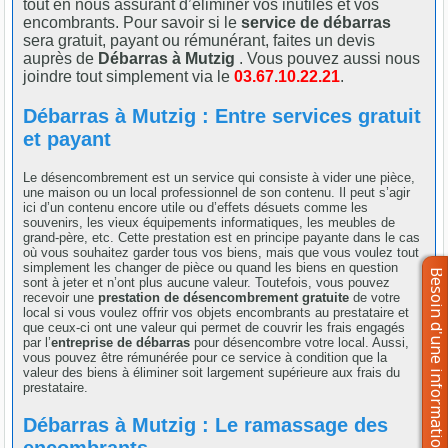
tout en nous assurant d’éliminer vos inutiles et vos
encombrants. Pour savoir si le
service de débarras
sera gratuit, payant ou rémunérant, faites un devis
auprès de
Débarras à Mutzig
. Vous pouvez aussi nous
joindre tout simplement via le
03.67.10.22.21
.
Débarras à Mutzig : Entre services gratuit
et payant
Le désencombrement est un service qui consiste à vider une pièce,
une maison ou un local professionnel de son contenu. Il peut s’agir
ici d’un contenu encore utile ou d’effets désuets comme les
souvenirs, les vieux équipements informatiques, les meubles de
grand-père, etc. Cette prestation est en principe payante dans le cas
où vous souhaitez garder tous vos biens, mais que vous voulez tout
simplement les changer de pièce ou quand les biens en question
sont à jeter et n’ont plus aucune valeur. Toutefois, vous pouvez
recevoir une
prestation de désencombrement gratuite
de votre
local si vous voulez offrir vos objets encombrants au prestataire et
que ceux-ci ont une valeur qui permet de couvrir les frais engagés
par l’
entreprise de débarras
pour désencombre votre local. Aussi,
vous pouvez être rémunérée pour ce service à condition que la
valeur des biens à éliminer soit largement supérieure aux frais du
prestataire.
Débarras à Mutzig : Le ramassage des
encombrants