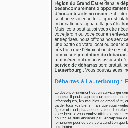
région du Grand Est
et dans le
dép
désencombrement d’appartement
d’encombrants en usine
. Sollicite
souhaitez vider un local qui est tota
informatiques, appareillages électro
Mais, cela peut aussi vous être néc
votre jardin ou votre cour en enlevant
entreprises, nous offrons nos servic
une partie de votre local ou pour l
très bien que l’élimination de ces o
fournir une
prestation de débarras
rémunérer tout en nous assurant d’él
service de débarras
sera gratuit, p
Lauterbourg
. Vous pouvez aussi n
Débarras à Lauterbourg : E
Le désencombrement est un service qui cons
contenu. Il peut s’agir ici d’un contenu enc
informatiques, les meubles de grand-père, e
garder tous vos biens, mais que vous voule
à jeter et n’ont plus aucune valeur. Toutefo
votre local si vous voulez offrir vos objets
couvrir les frais engagés par l’
entreprise de
rémunérée pour ce service à condition que la
prestataire.