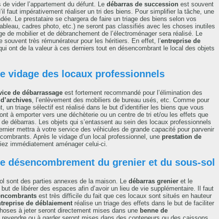
rs de vider l’appartement du défunt. Le
débarras de succession
est souvent
u’il faut impérativement réaliser un tri des biens. Pour simplifier la tâche, une
. Le prestataire se chargera de faire un triage des biens selon vos
tableau, cadres photo, etc.) ne seront pas classifiés avec les choses inutiles
 de mobilier et de débranchement de l’électroménager sera réalisé. Le
 souvent très rémunérateur pour les héritiers. En effet, l’
entreprise de
ui ont de la valeur à ces derniers tout en désencombrant le local des objets
Le vidage des locaux professionnels
vice de débarrassage
est fortement recommandé pour l’élimination des
 d’archives
, l’enlèvement des mobiliers de bureau usés, etc. Comme pour
un triage sélectif est réalisé dans le but d’identifier les biens que vous
ont à emporter vers une déchèterie ou un centre de tri et/ou les effets que
 de débarras. Les objets qui s’entassent au sein des locaux professionnels
rnier mettra à votre service des véhicules de grande capacité pour parvenir
ncombrants. Après le vidage d’un local professionnel, une
prestation de
siez immédiatement aménager celui-ci.
Le désencombrement du grenier et du sous-sol
-sol sont des parties annexes de la maison. Le
débarras grenier
et le
ut de libérer des espaces afin d’avoir un lieu de vie supplémentaire. Il faut
encombrants
est très difficile du fait que ces locaux sont situés en hauteur
treprise de déblaiement
réalise un triage des effets dans le but de faciliter
 choses à jeter seront directement mises dans une
benne de
 revendre ou à garder seront mises dans des conteneurs ou des caissons