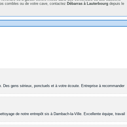
vos combles ou de votre cave, contactez
Débarras à Lauterbourg
depuis le
ion. Des gens sérieux, ponctuels et à votre écoute. Entreprise à recommander
nettoyage de notre entrepôt sis à Dambach-la-Ville. Excellente équipe, travail