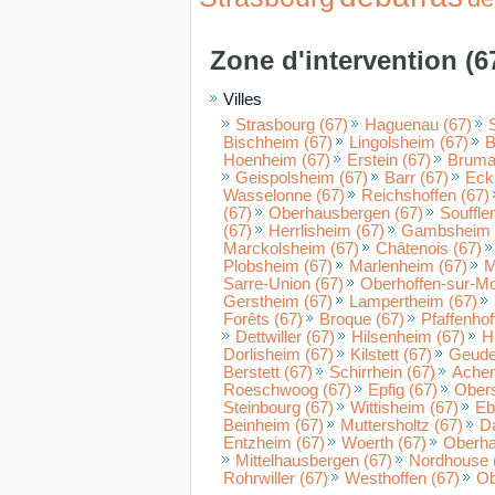
Zone d'intervention (6
Villes
Strasbourg (67)
Haguenau (67)
Bischheim (67)
Lingolsheim (67)
B
Hoenheim (67)
Erstein (67)
Brumat
Geispolsheim (67)
Barr (67)
Eck
Wasselonne (67)
Reichshoffen (67)
(67)
Oberhausbergen (67)
Souffle
(67)
Herrlisheim (67)
Gambsheim 
Marckolsheim (67)
Châtenois (67)
Plobsheim (67)
Marlenheim (67)
M
Sarre-Union (67)
Oberhoffen-sur-Mo
Gerstheim (67)
Lampertheim (67)
Forêts (67)
Broque (67)
Pfaffenhof
Dettwiller (67)
Hilsenheim (67)
H
Dorlisheim (67)
Kilstett (67)
Geude
Berstett (67)
Schirrhein (67)
Achen
Roeschwoog (67)
Epfig (67)
Obers
Steinbourg (67)
Wittisheim (67)
Eb
Beinheim (67)
Muttersholtz (67)
Da
Entzheim (67)
Woerth (67)
Oberha
Mittelhausbergen (67)
Nordhouse 
Rohrwiller (67)
Westhoffen (67)
Ob