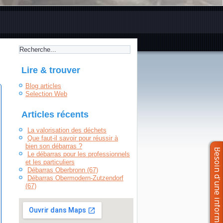
Lire & trouver
Blog articles
Selection Web
Articles récents
La valorisation des déchets
Que faut-il savoir pour réussir à
bien son débarras ?
Le débarras pour les professionnels
et les particuliers
Débarras Oberbronn (67)
Débarras Obermodern-Zutzendorf
(67)