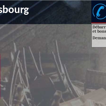
sbourg
Débarra
et bons
Deman