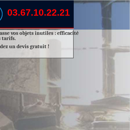
03.67.10.22.21
sse vos objets inutiles :
efficacité
 tarifs.
dez un
devis gratuit
!