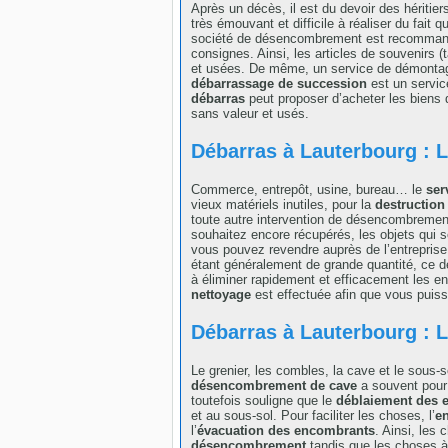
Après un décès, il est du devoir des héritie
très émouvant et difficile à réaliser du fait q
société de désencombrement est recommandée
consignes. Ainsi, les articles de souvenirs (
et usées. De même, un service de démontage
débarrassage de succession
est un service
débarras
peut proposer d’acheter les biens q
sans valeur et usés.
Débarras à Lauterbourg : 
Commerce, entrepôt, usine, bureau… le
ser
vieux matériels inutiles, pour la
destruction
toute autre intervention de désencombrement, 
souhaitez encore récupérés, les objets qui s
vous pouvez revendre auprès de l’entreprise
étant généralement de grande quantité, ce de
à éliminer rapidement et efficacement les e
nettoyage
est effectuée afin que vous puis
Débarras à Lauterbourg : 
Le grenier, les combles, la cave et le sous
désencombrement de cave
a souvent pour b
toutefois souligne que le
déblaiement des 
et au sous-sol. Pour faciliter les choses, l’
en
l’
évacuation des encombrants
. Ainsi, les
désencombrement
tandis que les choses à