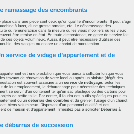
 Le ramassage des encombrants
e place dans une pièce sont ceux qu’on qualifie d’encombrants. Il peut s’agir
 machine à laver, d’une grosse armoire, etc. Le débarrassage des
uite ou rémunératrice dans la mesure où les vieux mobiliers ou les vieux
uvent être remise en état. En toute circonstance, ce genre de service fait
de ces objets volumineux. Aussi, il peut être nécessaire d’utiliser des
uble, des sangles ou encore un chariot de manutention.
n service de vidage d’appartement et de
partement est une prestation que vous aurez à solliciter lorsque vous
 travaux de rénovation de votre local ou après un sinistre (dégât des
 prestation est souvent associée à un
service de nettoyage
. Selon les
tout de leur emplacement, le débarrassage peut nécessiter des techniques
ement se servir d’un contenant tel qu’un sac plastique ou des cartons pour
objets de petite taille. Par contre, il faudra des outils spécifiques pour les
partement ou un
débarras des combles
et du grenier, l’usage d’un chariot
 ces biens volumineux. Disposant d’un personnel qualifié et des
t de maison et d’appartement, n’hésitez pas à solliciter
Débarras à
Le débarras de succession