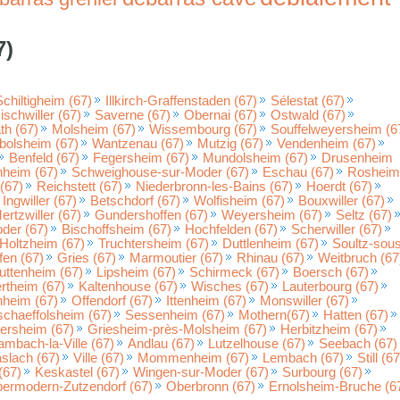
7)
Schiltigheim (67)
Illkirch-Graffenstaden (67)
Sélestat (67)
ischwiller (67)
Saverne (67)
Obernai (67)
Ostwald (67)
h (67)
Molsheim (67)
Wissembourg (67)
Souffelweyersheim (6
bolsheim (67)
Wantzenau (67)
Mutzig (67)
Vendenheim (67)
Benfeld (67)
Fegersheim (67)
Mundolsheim (67)
Drusenheim
nheim (67)
Schweighouse-sur-Moder (67)
Eschau (67)
Rosheim
(67)
Reichstett (67)
Niederbronn-les-Bains (67)
Hoerdt (67)
Ingwiller (67)
Betschdorf (67)
Wolfisheim (67)
Bouxwiller (67)
ertzwiller (67)
Gundershoffen (67)
Weyersheim (67)
Seltz (67)
der (67)
Bischoffsheim (67)
Hochfelden (67)
Scherwiller (67)
Holtzheim (67)
Truchtersheim (67)
Duttlenheim (67)
Soultz-sou
fen (67)
Gries (67)
Marmoutier (67)
Rhinau (67)
Weitbruch (67
uttenheim (67)
Lipsheim (67)
Schirmeck (67)
Boersch (67)
rtheim (67)
Kaltenhouse (67)
Wisches (67)
Lauterbourg (67)
heim (67)
Offendorf (67)
Ittenheim (67)
Monswiller (67)
chaeffolsheim (67)
Sessenheim (67)
Mothern(67)
Hatten (67)
ersheim (67)
Griesheim-près-Molsheim (67)
Herbitzheim (67)
mbach-la-Ville (67)
Andlau (67)
Lutzelhouse (67)
Seebach (67)
slach (67)
Ville (67)
Mommenheim (67)
Lembach (67)
Still (67
(67)
Keskastel (67)
Wingen-sur-Moder (67)
Surbourg (67)
ermodern-Zutzendorf (67)
Oberbronn (67)
Ernolsheim-Bruche (6