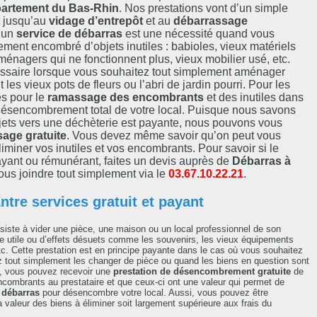
artement du Bas-Rhin
. Nos prestations vont d’un simple
jusqu’au
vidage d’entrepôt
et au
débarrassage
r un
service de débarras
est une nécessité quand vous
lement encombré d’objets inutiles : babioles, vieux matériels
ménagers qui ne fonctionnent plus, vieux mobilier usé, etc.
essaire lorsque vous souhaitez tout simplement aménager
 les vieux pots de fleurs ou l’abri de jardin pourri. Pour les
es pour le
ramassage des encombrants
et des inutiles dans
e désencombrement total de votre local. Puisque nous savons
bjets vers une déchèterie est payante, nous pouvons vous
sage gratuite
. Vous devez même savoir qu’on peut vous
iminer vos inutiles et vos encombrants. Pour savoir si le
ayant ou rémunérant, faites un devis auprès de
Débarras à
ous joindre tout simplement via le
03.67.10.22.21
.
ntre services gratuit et payant
iste à vider une pièce, une maison ou un local professionnel de son
ore utile ou d’effets désuets comme les souvenirs, les vieux équipements
tc. Cette prestation est en principe payante dans le cas où vous souhaitez
z tout simplement les changer de pièce ou quand les biens en question sont
is, vous pouvez recevoir une
prestation de désencombrement gratuite
de
 encombrants au prestataire et que ceux-ci ont une valeur qui permet de
 débarras
pour désencombre votre local. Aussi, vous pouvez être
 valeur des biens à éliminer soit largement supérieure aux frais du