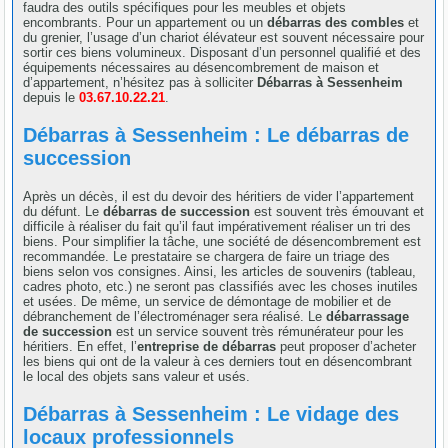
faudra des outils spécifiques pour les meubles et objets
encombrants. Pour un appartement ou un
débarras des combles
et
du grenier, l’usage d’un chariot élévateur est souvent nécessaire pour
sortir ces biens volumineux. Disposant d’un personnel qualifié et des
équipements nécessaires au désencombrement de maison et
d’appartement, n’hésitez pas à solliciter
Débarras à Sessenheim
depuis le
03.67.10.22.21
.
Débarras à Sessenheim : Le débarras de
succession
Après un décès, il est du devoir des héritiers de vider l’appartement
du défunt. Le
débarras de succession
est souvent très émouvant et
difficile à réaliser du fait qu’il faut impérativement réaliser un tri des
biens. Pour simplifier la tâche, une société de désencombrement est
recommandée. Le prestataire se chargera de faire un triage des
biens selon vos consignes. Ainsi, les articles de souvenirs (tableau,
cadres photo, etc.) ne seront pas classifiés avec les choses inutiles
et usées. De même, un service de démontage de mobilier et de
débranchement de l’électroménager sera réalisé. Le
débarrassage
de succession
est un service souvent très rémunérateur pour les
héritiers. En effet, l’
entreprise de débarras
peut proposer d’acheter
les biens qui ont de la valeur à ces derniers tout en désencombrant
le local des objets sans valeur et usés.
Débarras à Sessenheim : Le vidage des
locaux professionnels