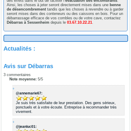
des effets dans le but de faciliter l’
évacuation des encombrants
.
Ainsi, les choses à jeter seront directement mises dans une
benne
de désencombrement
tandis que les choses à revendre ou à garder
seront mises dans des conteneurs ou des caissons en bois. Pour un
débarrassage efficace de vos combles ou de votre cave, contactez
Débarras à Sessenheim
depuis le
03.67.10.22.21
.
Actualités :
Avis sur
Débarras
3
commentaires
Note moyenne:
5
/
5
@annemarie67:
Je suis très satisfaite de leur prestation. Des gens sérieux,
ponctuels et à votre écoute. Entreprise à recommander très
vivement.
@jeanluc01: