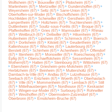
Wolfisheim (67)
Bouxwiller (67)
Plobsheim (67)
Marlenheim (67)
Mertzwiller (67)
Gundershoffen (67)
Weyersheim (67)
Seltz (67)
Sarre-Union (67)
Oberhoffen-sur-Moder (67)
Bischoffsheim (67)
Hochfelden (67)
Scherwiller (67)
Gerstheim (67)
Lampertheim (67)
Holtzheim (67)
Truchtersheim (67)
Duttlenheim (67)
Soultz-sous-Forêts (67)
Broque (67)
Pfaffenhoffen (67)
Gries (67)
Marmoutier (67)
Rhinau
(67)
Weitbruch (67)
Dettwiller (67)
Hilsenheim (67)
Huttenheim (67)
Lipsheim (67)
Schirmeck (67)
Boersch
(67)
Dorlisheim (67)
Kilstett (67)
Geudertheim (67)
Kaltenhouse (67)
Wisches (67)
Lauterbourg (67)
Berstett (67)
Schirrhein (67)
Achenheim (67)
Offendorf
(67)
Ittenheim (67)
Monswiller (67)
Roeschwoog (67)
Epfig (67)
Oberschaeffolsheim (67)
Sessenheim (67)
Mothern(67)
Hatten (67)
Steinbourg (67)
Wittisheim (67)
Ebersheim (67)
Griesheim-près-Molsheim (67)
Herbitzheim (67)
Beinheim (67)
Muttersholtz (67)
Dambach-la-Ville (67)
Andlau (67)
Lutzelhouse (67)
Seebach (67)
Entzheim (67)
Woerth (67)
Oberhaslach
(67)
Ville (67)
Mommenheim (67)
Lembach (67)
Still
(67)
Mittelhausbergen (67)
Nordhouse (67)
Keskastel
(67)
Wingen-sur-Moder (67)
Surbourg (67)
Rohrwiller
(67)
Westhoffen (67)
Obermodern-Zutzendorf (67)
Oberbronn (67)
Ernolsheim-Bruche (67)