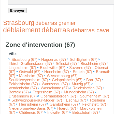
Strasbourg
débarras grenier
débarras
déblaiement
débarras cave
Zone d'intervention (67)
Villes
Strasbourg (67)
Haguenau (67)
Schiltigheim (67)
Illkirch-Graffenstaden (67)
Sélestat (67)
Bischheim (67)
Lingolsheim (67)
Bischwiller (67)
Saverne (67)
Obernai
(67)
Ostwald (67)
Hoenheim (67)
Erstein (67)
Brumath
(67)
Molsheim (67)
Wissembourg (67)
Souffelweyersheim (67)
Geispolsheim (67)
Barr (67)
Eckbolsheim (67)
Wantzenau (67)
Mutzig (67)
Vendenheim (67)
Wasselonne (67)
Reichshoffen (67)
Benfeld (67)
Fegersheim (67)
Mundolsheim (67)
Drusenheim (67)
Oberhausbergen (67)
Soufflenheim (67)
Schweighouse-sur-Moder (67)
Eschau (67)
Rosheim
(67)
Herrlisheim (67)
Gambsheim (67)
Reichstett (67)
Niederbronn-les-Bains (67)
Hoerdt (67)
Marckolsheim
(67)
Châtenois (67)
Ingwiller (67)
Betschdorf (67)