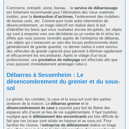
Commerce, entrepôt, usine, bureau… le
service de débarrassage
est fortement recommandé pour l’élimination des vieux matériels
inutiles, pour la
destruction d’archives
, l’enlèvement des mobiliers
de bureau usés, etc. Comme pour toute autre intervention de
désencombrement, un triage sélectif est réalisé dans le but
d’identifier les biens que vous souhaitez encore récupérés, les objets
qui sont à emporter vers une déchèterie ou un centre de tri et/ou les
effets que vous pouvez revendre auprès de l’entreprise de débarras.
Les objets qui s’entassent au sein des locaux professionnels étant
généralement de grande quantité, ce dernier mettra à votre service
des véhicules de grande capacité pour parvenir à éliminer rapidement
et efficacement les encombrants. Après le vidage d’un local
professionnel, une
prestation de nettoyage
est effectuée afin que
vous puissiez immédiatement aménager celui-ci.
Débarras à Sessenheim : Le
désencombrement du grenier et du sous-
sol
Le grenier, les combles, la cave et le sous-sol sont des parties
annexes de la maison. Le
débarras grenier
et le
désencombrement de cave
a souvent pour but de libérer des
espaces afin d’avoir un lieu de vie supplémentaire. Il faut toutefois
souligne que le
déblaiement des encombrants
est très difficile du
fait que ces locaux sont situés en hauteur et au sous-sol. Pour
faciliter les choses, l’
entreprise de déblaiement
réalise un triage