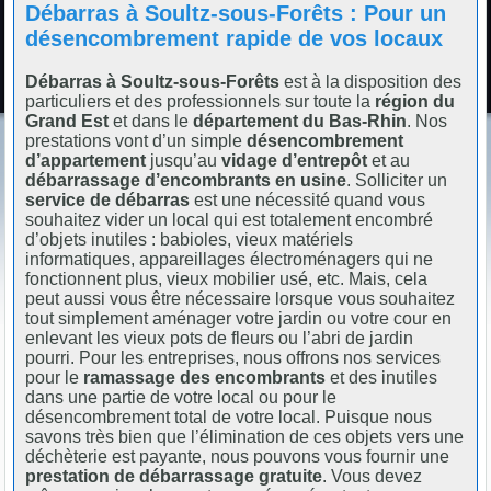
Débarras à Soultz-sous-Forêts : Pour un
désencombrement rapide de vos locaux
Débarras à Soultz-sous-Forêts
est à la disposition des
particuliers et des professionnels sur toute la
région du
Grand Est
et dans le
département du Bas-Rhin
. Nos
prestations vont d’un simple
désencombrement
d’appartement
jusqu’au
vidage d’entrepôt
et au
débarrassage d’encombrants en usine
. Solliciter un
service de débarras
est une nécessité quand vous
souhaitez vider un local qui est totalement encombré
d’objets inutiles : babioles, vieux matériels
informatiques, appareillages électroménagers qui ne
fonctionnent plus, vieux mobilier usé, etc. Mais, cela
peut aussi vous être nécessaire lorsque vous souhaitez
tout simplement aménager votre jardin ou votre cour en
enlevant les vieux pots de fleurs ou l’abri de jardin
pourri. Pour les entreprises, nous offrons nos services
pour le
ramassage des encombrants
et des inutiles
dans une partie de votre local ou pour le
désencombrement total de votre local. Puisque nous
savons très bien que l’élimination de ces objets vers une
déchèterie est payante, nous pouvons vous fournir une
prestation de débarrassage gratuite
. Vous devez