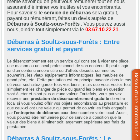
même savoir qu’on peut vous rémunérer tout en nous
assurant d’éliminer vos inutiles et vos encombrants.
Pour savoir si le
service de débarras
sera gratuit,
payant ou rémunérant, faites un devis auprès de
Débarras à Soultz-sous-Forêts
. Vous pouvez aussi
nous joindre tout simplement via le
03.67.10.22.21
.
Débarras à Soultz-sous-Forêts : Entre
services gratuit et payant
Le désencombrement est un service qui consiste à vider une pièce,
une maison ou un local professionnel de son contenu. Il peut s’agir
ici d’un contenu encore utile ou d’effets désuets comme les
souvenirs, les vieux équipements informatiques, les meubles de
grand-père, etc. Cette prestation est en principe payante dans le cas
où vous souhaitez garder tous vos biens, mais que vous voulez tout
simplement les changer de pièce ou quand les biens en question
sont à jeter et n’ont plus aucune valeur. Toutefois, vous pouvez
recevoir une
prestation de désencombrement gratuite
de votre
local si vous voulez offrir vos objets encombrants au prestataire et
que ceux-ci ont une valeur qui permet de couvrir les frais engagés
par l’
entreprise de débarras
pour désencombre votre local. Aussi,
vous pouvez être rémunérée pour ce service à condition que la
valeur des biens à éliminer soit largement supérieure aux frais du
prestataire.
Débarras à Soultz-sous-Forêts : Le