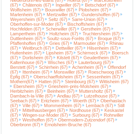
Niederbronn-les-Bains (67)
Hoerdt (67)
Marckolsheim
(67)
Châtenois (67)
Ingwiller (67)
Betschdorf (67)
Wolfisheim (67)
Bouxwiller (67)
Plobsheim (67)
Marlenheim (67)
Mertzwiller (67)
Gundershoffen (67)
Weyersheim (67)
Seltz (67)
Sarre-Union (67)
Oberhoffen-sur-Moder (67)
Bischoffsheim (67)
Hochfelden (67)
Scherwiller (67)
Gerstheim (67)
Lampertheim (67)
Holtzheim (67)
Truchtersheim (67)
Duttlenheim (67)
Soultz-sous-Forêts (67)
Broque (67)
Pfaffenhoffen (67)
Gries (67)
Marmoutier (67)
Rhinau
(67)
Weitbruch (67)
Dettwiller (67)
Hilsenheim (67)
Huttenheim (67)
Lipsheim (67)
Schirmeck (67)
Boersch
(67)
Dorlisheim (67)
Kilstett (67)
Geudertheim (67)
Kaltenhouse (67)
Wisches (67)
Lauterbourg (67)
Berstett (67)
Schirrhein (67)
Achenheim (67)
Offendorf
(67)
Ittenheim (67)
Monswiller (67)
Roeschwoog (67)
Epfig (67)
Oberschaeffolsheim (67)
Sessenheim (67)
Mothern(67)
Hatten (67)
Steinbourg (67)
Wittisheim (67)
Ebersheim (67)
Griesheim-près-Molsheim (67)
Herbitzheim (67)
Beinheim (67)
Muttersholtz (67)
Dambach-la-Ville (67)
Andlau (67)
Lutzelhouse (67)
Seebach (67)
Entzheim (67)
Woerth (67)
Oberhaslach
(67)
Ville (67)
Mommenheim (67)
Lembach (67)
Still
(67)
Mittelhausbergen (67)
Nordhouse (67)
Keskastel
(67)
Wingen-sur-Moder (67)
Surbourg (67)
Rohrwiller
(67)
Westhoffen (67)
Obermodern-Zutzendorf (67)
Oberbronn (67)
Ernolsheim-Bruche (67)