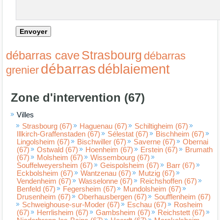
Strasbourg
débarras cave
débarras
débarras
déblaiement
grenier
Zone d'intervention (67)
Villes
Strasbourg (67)
Haguenau (67)
Schiltigheim (67)
Illkirch-Graffenstaden (67)
Sélestat (67)
Bischheim (67)
Lingolsheim (67)
Bischwiller (67)
Saverne (67)
Obernai
(67)
Ostwald (67)
Hoenheim (67)
Erstein (67)
Brumath
(67)
Molsheim (67)
Wissembourg (67)
Souffelweyersheim (67)
Geispolsheim (67)
Barr (67)
Eckbolsheim (67)
Wantzenau (67)
Mutzig (67)
Vendenheim (67)
Wasselonne (67)
Reichshoffen (67)
Benfeld (67)
Fegersheim (67)
Mundolsheim (67)
Drusenheim (67)
Oberhausbergen (67)
Soufflenheim (67)
Schweighouse-sur-Moder (67)
Eschau (67)
Rosheim
(67)
Herrlisheim (67)
Gambsheim (67)
Reichstett (67)