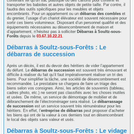
contenant tel qu’un sac plastique ou des cartons pour contenir et
transporter les babioles et autres objets de petite taille. Par contre, il
faudra des outils spécifiques pour les meubles et objets
encombrants. Pour un appartement ou un
débarras des combles
et
du grenier, l’usage d’un chariot élévateur est souvent nécessaire pour
sortir ces biens volumineux. Disposant d’un personnel qualifié et des
équipements nécessaires au désencombrement de maison et
d’appartement, n’hésitez pas à solliciter
Débarras à Soultz-sous-
Forêts
depuis le
03.67.10.22.21
.
Débarras à Soultz-sous-Forêts : Le
débarras de succession
Après un décès, il est du devoir des héritiers de vider l’appartement
du défunt. Le
débarras de succession
est souvent très émouvant et
difficile à réaliser du fait qu’il faut impérativement réaliser un tri des
biens. Pour simplifier la tâche, une société de désencombrement est
recommandée. Le prestataire se chargera de faire un triage des
biens selon vos consignes. Ainsi, les articles de souvenirs (tableau,
cadres photo, etc.) ne seront pas classifiés avec les choses inutiles
et usées. De même, un service de démontage de mobilier et de
débranchement de l’électroménager sera réalisé. Le
débarrassage
de succession
est un service souvent très rémunérateur pour les
héritiers. En effet, l’
entreprise de débarras
peut proposer d’acheter
les biens qui ont de la valeur à ces derniers tout en désencombrant
le local des objets sans valeur et usés.
Débarras à Soultz-sous-Forêts : Le vidage