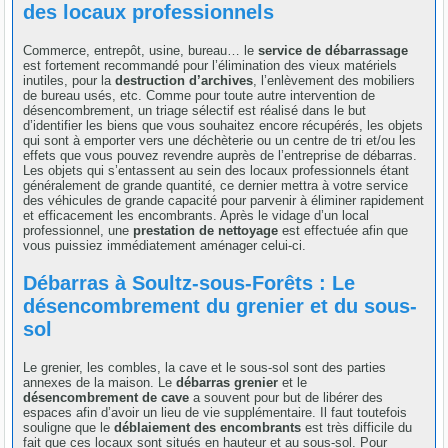
des locaux professionnels
Commerce, entrepôt, usine, bureau… le
service de débarrassage
est fortement recommandé pour l’élimination des vieux matériels
inutiles, pour la
destruction d’archives
, l’enlèvement des mobiliers
de bureau usés, etc. Comme pour toute autre intervention de
désencombrement, un triage sélectif est réalisé dans le but
d’identifier les biens que vous souhaitez encore récupérés, les objets
qui sont à emporter vers une déchèterie ou un centre de tri et/ou les
effets que vous pouvez revendre auprès de l’entreprise de débarras.
Les objets qui s’entassent au sein des locaux professionnels étant
généralement de grande quantité, ce dernier mettra à votre service
des véhicules de grande capacité pour parvenir à éliminer rapidement
et efficacement les encombrants. Après le vidage d’un local
professionnel, une
prestation de nettoyage
est effectuée afin que
vous puissiez immédiatement aménager celui-ci.
Débarras à Soultz-sous-Forêts : Le
désencombrement du grenier et du sous-
sol
Le grenier, les combles, la cave et le sous-sol sont des parties
annexes de la maison. Le
débarras grenier
et le
désencombrement de cave
a souvent pour but de libérer des
espaces afin d’avoir un lieu de vie supplémentaire. Il faut toutefois
souligne que le
déblaiement des encombrants
est très difficile du
fait que ces locaux sont situés en hauteur et au sous-sol. Pour