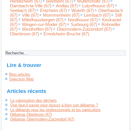
Herbitzheim (67)
Beinheim (67)
Muttersholtz (67)
Dambach-la-Ville (67)
Andlau (67)
Lutzelhouse (67)
Seebach (67)
Entzheim (67)
Woerth (67)
Oberhaslach
(67)
Ville (67)
Mommenheim (67)
Lembach (67)
Still
(67)
Mittelhausbergen (67)
Nordhouse (67)
Keskastel
(67)
Wingen-sur-Moder (67)
Surbourg (67)
Rohrwiller
(67)
Westhoffen (67)
Obermodern-Zutzendorf (67)
Oberbronn (67)
Ernolsheim-Bruche (67)
Lire & trouver
Blog articles
Selection Web
Articles récents
La valorisation des déchets
Que faut-il savoir pour réussir à bien son débarras ?
Le débarras pour les professionnels et les particuliers
Débarras Oberbronn (67)
Débarras Obermodern-Zutzendorf (67)