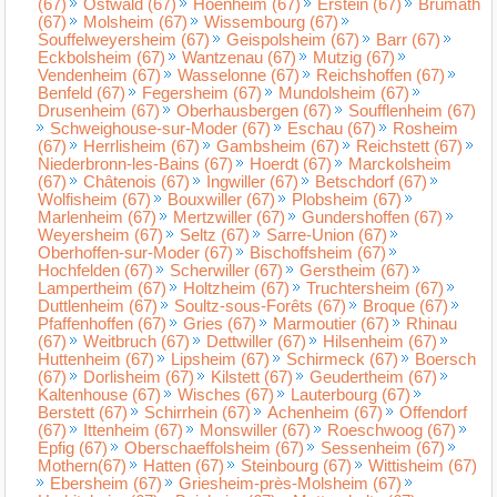
(67)
Ostwald (67)
Hoenheim (67)
Erstein (67)
Brumath
(67)
Molsheim (67)
Wissembourg (67)
Souffelweyersheim (67)
Geispolsheim (67)
Barr (67)
Eckbolsheim (67)
Wantzenau (67)
Mutzig (67)
Vendenheim (67)
Wasselonne (67)
Reichshoffen (67)
Benfeld (67)
Fegersheim (67)
Mundolsheim (67)
Drusenheim (67)
Oberhausbergen (67)
Soufflenheim (67)
Schweighouse-sur-Moder (67)
Eschau (67)
Rosheim
(67)
Herrlisheim (67)
Gambsheim (67)
Reichstett (67)
Niederbronn-les-Bains (67)
Hoerdt (67)
Marckolsheim
(67)
Châtenois (67)
Ingwiller (67)
Betschdorf (67)
Wolfisheim (67)
Bouxwiller (67)
Plobsheim (67)
Marlenheim (67)
Mertzwiller (67)
Gundershoffen (67)
Weyersheim (67)
Seltz (67)
Sarre-Union (67)
Oberhoffen-sur-Moder (67)
Bischoffsheim (67)
Hochfelden (67)
Scherwiller (67)
Gerstheim (67)
Lampertheim (67)
Holtzheim (67)
Truchtersheim (67)
Duttlenheim (67)
Soultz-sous-Forêts (67)
Broque (67)
Pfaffenhoffen (67)
Gries (67)
Marmoutier (67)
Rhinau
(67)
Weitbruch (67)
Dettwiller (67)
Hilsenheim (67)
Huttenheim (67)
Lipsheim (67)
Schirmeck (67)
Boersch
(67)
Dorlisheim (67)
Kilstett (67)
Geudertheim (67)
Kaltenhouse (67)
Wisches (67)
Lauterbourg (67)
Berstett (67)
Schirrhein (67)
Achenheim (67)
Offendorf
(67)
Ittenheim (67)
Monswiller (67)
Roeschwoog (67)
Epfig (67)
Oberschaeffolsheim (67)
Sessenheim (67)
Mothern(67)
Hatten (67)
Steinbourg (67)
Wittisheim (67)
Ebersheim (67)
Griesheim-près-Molsheim (67)