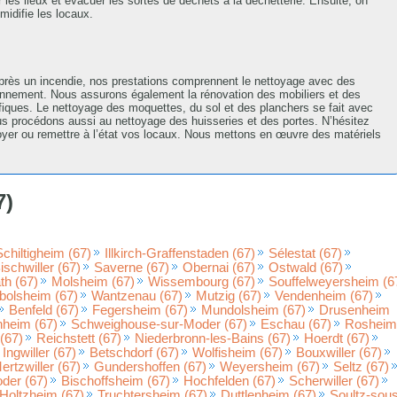
er les lieux et évacuer les sortes de déchets à la déchetterie. Ensuite, on
idifie les locaux.
 après un incendie, nos prestations comprennent le nettoyage avec des
ironnement. Nous assurons également la rénovation des mobiliers et des
fiques. Le nettoyage des moquettes, du sol et des planchers se fait avec
us procédons aussi au nettoyage des huisseries et des portes. N’hésitez
toyer ou remettre à l’état vos locaux. Nous mettons en œuvre des matériels
7)
Schiltigheim (67)
Illkirch-Graffenstaden (67)
Sélestat (67)
ischwiller (67)
Saverne (67)
Obernai (67)
Ostwald (67)
h (67)
Molsheim (67)
Wissembourg (67)
Souffelweyersheim (6
bolsheim (67)
Wantzenau (67)
Mutzig (67)
Vendenheim (67)
Benfeld (67)
Fegersheim (67)
Mundolsheim (67)
Drusenheim
nheim (67)
Schweighouse-sur-Moder (67)
Eschau (67)
Rosheim
(67)
Reichstett (67)
Niederbronn-les-Bains (67)
Hoerdt (67)
Ingwiller (67)
Betschdorf (67)
Wolfisheim (67)
Bouxwiller (67)
ertzwiller (67)
Gundershoffen (67)
Weyersheim (67)
Seltz (67)
der (67)
Bischoffsheim (67)
Hochfelden (67)
Scherwiller (67)
Holtzheim (67)
Truchtersheim (67)
Duttlenheim (67)
Soultz-sou