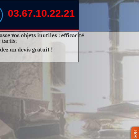
03.67.10.22.21
sse vos objets inutiles :
efficacité
 tarifs.
dez un
devis gratuit
!