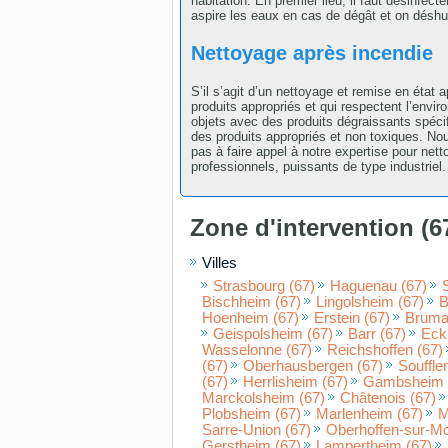
habitation. En premier lieu, il faut désinfect
aspire les eaux en cas de dégât et on déshum
Nettoyage après incendie
S’il s’agit d’un nettoyage et remise en état
produits appropriés et qui respectent l’env
objets avec des produits dégraissants spéci
des produits appropriés et non toxiques. No
pas à faire appel à notre expertise pour net
professionnels, puissants de type industriel.
Zone d'intervention (6
Villes
Strasbourg (67)
Haguenau (67)
Bischheim (67)
Lingolsheim (67)
B
Hoenheim (67)
Erstein (67)
Brumat
Geispolsheim (67)
Barr (67)
Eck
Wasselonne (67)
Reichshoffen (67)
(67)
Oberhausbergen (67)
Souffle
(67)
Herrlisheim (67)
Gambsheim 
Marckolsheim (67)
Châtenois (67)
Plobsheim (67)
Marlenheim (67)
M
Sarre-Union (67)
Oberhoffen-sur-Mo
Gerstheim (67)
Lampertheim (67)