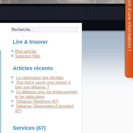
Lire & trouver
Blog articles
Selection Web
Articles récents
La valorisation des déchets
Que faut-il savoir pour réussir à
bien son débarras ?
Le débarras pour les professionnels
et les particuliers
Débarras Oberbronn (67)
Débarras Obermodern-Zutzendorf
(67)
Services (67)