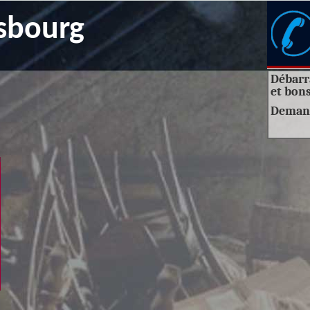
sbourg
Débarra
et bons
Deman