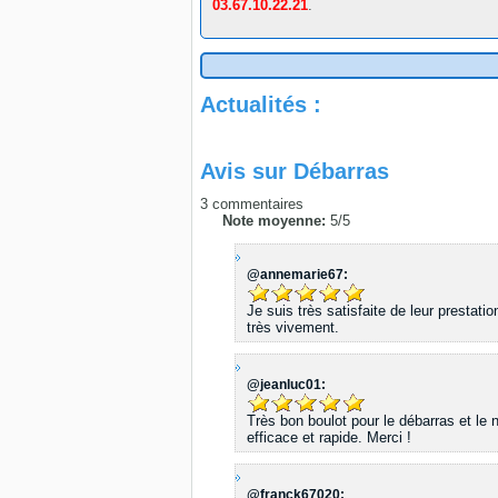
03.67.10.22.21
.
Actualités :
Avis sur
Débarras
3
commentaires
Note moyenne:
5
/
5
@annemarie67:
Je suis très satisfaite de leur prestat
très vivement.
@jeanluc01:
Très bon boulot pour le débarras et le 
efficace et rapide. Merci !
@franck67020: