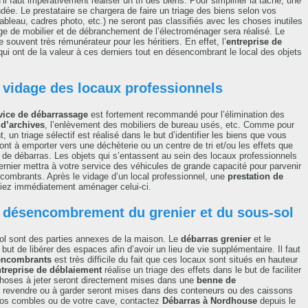
u’il faut impérativement réaliser un tri des biens. Pour simplifier la tâche, une
. Le prestataire se chargera de faire un triage des biens selon vos
tableau, cadres photo, etc.) ne seront pas classifiés avec les choses inutiles
 de mobilier et de débranchement de l’électroménager sera réalisé. Le
 souvent très rémunérateur pour les héritiers. En effet, l’
entreprise de
ui ont de la valeur à ces derniers tout en désencombrant le local des objets
 vidage des locaux professionnels
vice de débarrassage
est fortement recommandé pour l’élimination des
 d’archives
, l’enlèvement des mobiliers de bureau usés, etc. Comme pour
un triage sélectif est réalisé dans le but d’identifier les biens que vous
ont à emporter vers une déchèterie ou un centre de tri et/ou les effets que
 de débarras. Les objets qui s’entassent au sein des locaux professionnels
rnier mettra à votre service des véhicules de grande capacité pour parvenir
ncombrants. Après le vidage d’un local professionnel, une
prestation de
siez immédiatement aménager celui-ci.
 désencombrement du grenier et du sous-sol
-sol sont des parties annexes de la maison. Le
débarras grenier
et le
ut de libérer des espaces afin d’avoir un lieu de vie supplémentaire. Il faut
encombrants
est très difficile du fait que ces locaux sont situés en hauteur
treprise de déblaiement
réalise un triage des effets dans le but de faciliter
 choses à jeter seront directement mises dans une
benne de
 revendre ou à garder seront mises dans des conteneurs ou des caissons
vos combles ou de votre cave, contactez
Débarras à Nordhouse
depuis le