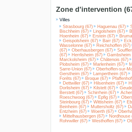
Zone d'intervention (6
Villes
Strasbourg (67)
Haguenau (67)
Bischheim (67)
Lingolsheim (67)
B
Hoenheim (67)
Erstein (67)
Brumat
Geispolsheim (67)
Barr (67)
Eck
Wasselonne (67)
Reichshoffen (67)
(67)
Oberhausbergen (67)
Souffle
(67)
Herrlisheim (67)
Gambsheim 
Marckolsheim (67)
Châtenois (67)
Plobsheim (67)
Marlenheim (67)
M
Sarre-Union (67)
Oberhoffen-sur-Mo
Gerstheim (67)
Lampertheim (67)
Forêts (67)
Broque (67)
Pfaffenhof
Dettwiller (67)
Hilsenheim (67)
H
Dorlisheim (67)
Kilstett (67)
Geude
Berstett (67)
Schirrhein (67)
Achen
Roeschwoog (67)
Epfig (67)
Obers
Steinbourg (67)
Wittisheim (67)
Eb
Beinheim (67)
Muttersholtz (67)
Da
Entzheim (67)
Woerth (67)
Oberha
Mittelhausbergen (67)
Nordhouse 
Rohrwiller (67)
Westhoffen (67)
Ob