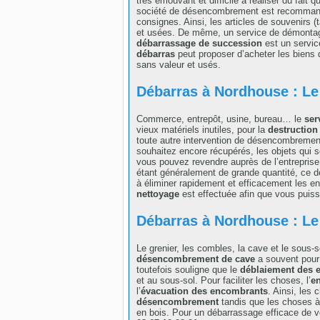
très émouvant et difficile à réaliser du fait q
société de désencombrement est recommandée
consignes. Ainsi, les articles de souvenirs (
et usées. De même, un service de démontage
débarrassage de succession
est un service
débarras
peut proposer d’acheter les biens q
sans valeur et usés.
Débarras à Nordhouse : Le
Commerce, entrepôt, usine, bureau… le
ser
vieux matériels inutiles, pour la
destruction
toute autre intervention de désencombrement, 
souhaitez encore récupérés, les objets qui s
vous pouvez revendre auprès de l’entreprise
étant généralement de grande quantité, ce de
à éliminer rapidement et efficacement les e
nettoyage
est effectuée afin que vous puis
Débarras à Nordhouse : Le
Le grenier, les combles, la cave et le sous
désencombrement de cave
a souvent pour b
toutefois souligne que le
déblaiement des 
et au sous-sol. Pour faciliter les choses, l’
en
l’
évacuation des encombrants
. Ainsi, les
désencombrement
tandis que les choses à
en bois. Pour un débarrassage efficace de 