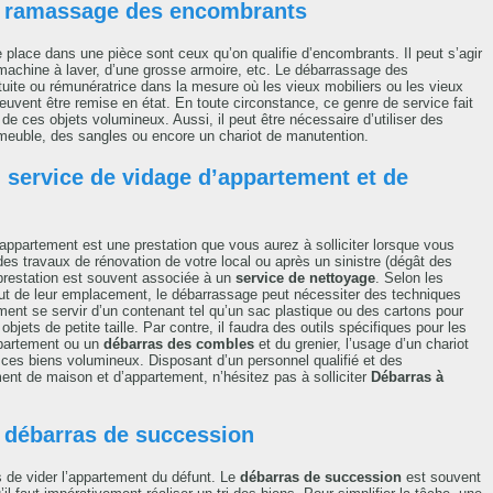
e ramassage des encombrants
e place dans une pièce sont ceux qu’on qualifie d’encombrants. Il peut s’agir
 machine à laver, d’une grosse armoire, etc. Le débarrassage des
uite ou rémunératrice dans la mesure où les vieux mobiliers ou les vieux
uvent être remise en état. En toute circonstance, ce genre de service fait
de ces objets volumineux. Aussi, il peut être nécessaire d’utiliser des
uble, des sangles ou encore un chariot de manutention.
 service de vidage d’appartement et de
partement est une prestation que vous aurez à solliciter lorsque vous
 travaux de rénovation de votre local ou après un sinistre (dégât des
 prestation est souvent associée à un
service de nettoyage
. Selon les
tout de leur emplacement, le débarrassage peut nécessiter des techniques
ement se servir d’un contenant tel qu’un sac plastique ou des cartons pour
objets de petite taille. Par contre, il faudra des outils spécifiques pour les
partement ou un
débarras des combles
et du grenier, l’usage d’un chariot
 ces biens volumineux. Disposant d’un personnel qualifié et des
t de maison et d’appartement, n’hésitez pas à solliciter
Débarras à
 débarras de succession
rs de vider l’appartement du défunt. Le
débarras de succession
est souvent