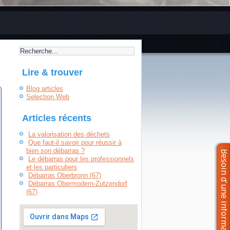
Lire & trouver
Blog articles
Selection Web
Articles récents
La valorisation des déchets
Que faut-il savoir pour réussir à
bien son débarras ?
Le débarras pour les professionnels
et les particuliers
Débarras Oberbronn (67)
Débarras Obermodern-Zutzendorf
(67)