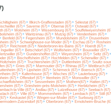
7)
Schiltigheim (67)
Illkirch-Graffenstaden (67)
Sélestat (67)
ischwiller (67)
Saverne (67)
Obernai (67)
Ostwald (67)
h (67)
Molsheim (67)
Wissembourg (67)
Souffelweyersheim (6
bolsheim (67)
Wantzenau (67)
Mutzig (67)
Vendenheim (67)
Benfeld (67)
Fegersheim (67)
Mundolsheim (67)
Drusenheim
nheim (67)
Schweighouse-sur-Moder (67)
Eschau (67)
Rosheim
(67)
Reichstett (67)
Niederbronn-les-Bains (67)
Hoerdt (67)
Ingwiller (67)
Betschdorf (67)
Wolfisheim (67)
Bouxwiller (67)
ertzwiller (67)
Gundershoffen (67)
Weyersheim (67)
Seltz (67)
der (67)
Bischoffsheim (67)
Hochfelden (67)
Scherwiller (67)
Holtzheim (67)
Truchtersheim (67)
Duttlenheim (67)
Soultz-sou
fen (67)
Gries (67)
Marmoutier (67)
Rhinau (67)
Weitbruch (67
uttenheim (67)
Lipsheim (67)
Schirmeck (67)
Boersch (67)
rtheim (67)
Kaltenhouse (67)
Wisches (67)
Lauterbourg (67)
heim (67)
Offendorf (67)
Ittenheim (67)
Monswiller (67)
chaeffolsheim (67)
Sessenheim (67)
Mothern(67)
Hatten (67)
ersheim (67)
Griesheim-près-Molsheim (67)
Herbitzheim (67)
mbach-la-Ville (67)
Andlau (67)
Lutzelhouse (67)
Seebach (67)
slach (67)
Ville (67)
Mommenheim (67)
Lembach (67)
Still (67
(67)
Keskastel (67)
Wingen-sur-Moder (67)
Surbourg (67)
ermodern-Zutzendorf (67)
Oberbronn (67)
Ernolsheim-Bruche (6