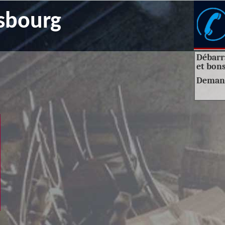
sbourg
Débarra
et bons
Deman