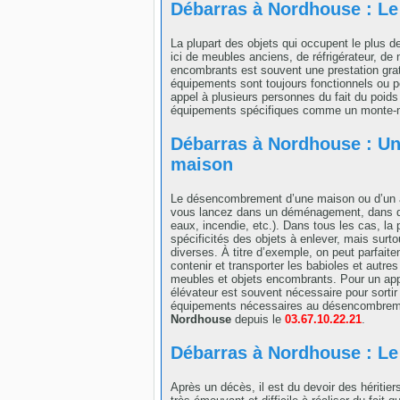
Débarras à Nordhouse : L
La plupart des objets qui occupent le plus d
ici de meubles anciens, de réfrigérateur, de
encombrants est souvent une prestation grat
équipements sont toujours fonctionnels ou pe
appel à plusieurs personnes du fait du poids 
équipements spécifiques comme un monte-me
Débarras à Nordhouse : Un
maison
Le désencombrement d’une maison ou d’un ap
vous lancez dans un déménagement, dans des
eaux, incendie, etc.). Dans tous les cas, la
spécificités des objets à enlever, mais sur
diverses. À titre d’exemple, on peut parfait
contenir et transporter les babioles et autres 
meubles et objets encombrants. Pour un ap
élévateur est souvent nécessaire pour sortir
équipements nécessaires au désencombremen
Nordhouse
depuis le
03.67.10.22.21
.
Débarras à Nordhouse : Le
Après un décès, il est du devoir des héritie