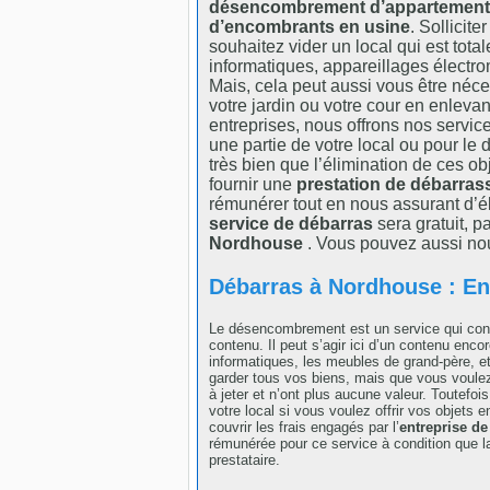
désencombrement d’appartement
d’encombrants en usine
. Sollicite
souhaitez vider un local qui est tota
informatiques, appareillages électro
Mais, cela peut aussi vous être néc
votre jardin ou votre cour en enlevant
entreprises, nous offrons nos servic
une partie de votre local ou pour l
très bien que l’élimination de ces o
fournir une
prestation de débarras
rémunérer tout en nous assurant d’él
service de débarras
sera gratuit, p
Nordhouse
. Vous pouvez aussi nou
Débarras à Nordhouse : Ent
Le désencombrement est un service qui cons
contenu. Il peut s’agir ici d’un contenu enc
informatiques, les meubles de grand-père, e
garder tous vos biens, mais que vous voule
à jeter et n’ont plus aucune valeur. Toutefo
votre local si vous voulez offrir vos objets
couvrir les frais engagés par l’
entreprise de
rémunérée pour ce service à condition que la
prestataire.