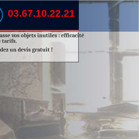
03.67.10.22.21
sse vos objets inutiles :
efficacité
 tarifs.
dez un
devis gratuit
!