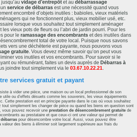
jusqu’au
vidage d’entrepôt
et au
débarrassage
r un
service de débarras
est une nécessité quand vous
lement encombré d’objets inutiles : babioles, vieux matériels
ménagers qui ne fonctionnent plus, vieux mobilier usé, etc.
essaire lorsque vous souhaitez tout simplement aménager
 les vieux pots de fleurs ou l’abri de jardin pourri. Pour les
es pour le
ramassage des encombrants
et des inutiles dans
e désencombrement total de votre local. Puisque nous savons
bjets vers une déchèterie est payante, nous pouvons vous
sage gratuite
. Vous devez même savoir qu’on peut vous
iminer vos inutiles et vos encombrants. Pour savoir si le
ayant ou rémunérant, faites un devis auprès de
Débarras à
s joindre tout simplement via le
03.67.10.22.21
.
re services gratuit et payant
iste à vider une pièce, une maison ou un local professionnel de son
ore utile ou d’effets désuets comme les souvenirs, les vieux équipements
tc. Cette prestation est en principe payante dans le cas où vous souhaitez
z tout simplement les changer de pièce ou quand les biens en question sont
is, vous pouvez recevoir une
prestation de désencombrement gratuite
de
 encombrants au prestataire et que ceux-ci ont une valeur qui permet de
 débarras
pour désencombre votre local. Aussi, vous pouvez être
 valeur des biens à éliminer soit largement supérieure aux frais du