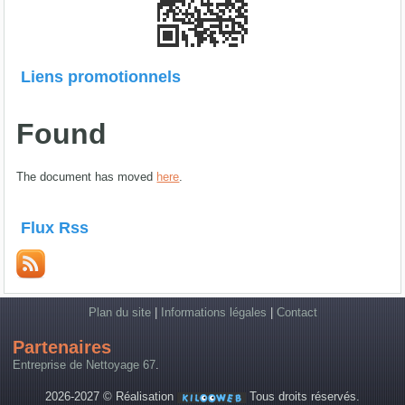
Liens promotionnels
Found
The document has moved
here
.
Flux Rss
Plan du site
|
Informations légales
|
Contact
Partenaires
Entreprise de Nettoyage 67
.
2026-2027 © Réalisation
Tous droits réservés.