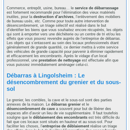
Commerce, entrepôt, usine, bureau… le
service de débarrassage
est fortement recommandé pour l’élimination des vieux matériels
inutiles, pour la
destruction d’archives
, l’enlèvement des mobiliers
de bureau usés, etc. Comme pour toute autre intervention de
désencombrement, un triage sélectif est réalisé dans le but
d’identifier les biens que vous souhaitez encore récupérés, les objets
qui sont à emporter vers une déchèterie ou un centre de tri et/ou les
effets que vous pouvez revendre auprès de l’entreprise de débarras.
Les objets qui s’entassent au sein des locaux professionnels étant
généralement de grande quantité, ce dernier mettra à votre service
des véhicules de grande capacité pour parvenir à éliminer rapidement
et efficacement les encombrants. Après le vidage d’un local
professionnel, une
prestation de nettoyage
est effectuée afin que
vous puissiez immédiatement aménager celui-ci.
Débarras à Lingolsheim : Le
désencombrement du grenier et du sous-
sol
Le grenier, les combles, la cave et le sous-sol sont des parties
annexes de la maison. Le
débarras grenier
et le
désencombrement de cave
a souvent pour but de libérer des
espaces afin d’avoir un lieu de vie supplémentaire. Il faut toutefois
souligne que le
déblaiement des encombrants
est très difficile du
fait que ces locaux sont situés en hauteur et au sous-sol. Pour
faciliter les choses, l’
entreprise de déblaiement
réalise un triage