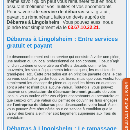
même savoir qu’on peut vous rémunérer tout en nous
assurant d’éliminer vos inutiles et vos encombrants.
Pour savoir si le
service de débarras
sera gratuit,
payant ou rémunérant, faites un devis auprès de
Débarras à Lingolsheim
. Vous pouvez aussi nous
joindre tout simplement via le
03.67.10.22.21
.
Débarras à Lingolsheim : Entre services
gratuit et payant
Le désencombrement est un service qui consiste à vider une pièce,
une maison ou un local professionnel de son contenu. Il peut s’agir
ici d’un contenu encore utile ou d’effets désuets comme les
souvenirs, les vieux équipements informatiques, les meubles de
grand-père, etc. Cette prestation est en principe payante dans le cas
où vous souhaitez garder tous vos biens, mais que vous voulez tout
simplement les changer de pièce ou quand les biens en question
sont à jeter et n’ont plus aucune valeur. Toutefois, vous pouvez
recevoir une
prestation de désencombrement gratuite
de votre
local si vous voulez offrir vos objets encombrants au prestataire et
que ceux-ci ont une valeur qui permet de couvrir les frais engagés
par l’
entreprise de débarras
pour désencombre votre local. Aussi,
vous pouvez être rémunérée pour ce service à condition que la
valeur des biens à éliminer soit largement supérieure aux frais du
prestataire.
Débarras à Lingolsheim : Le ramassage