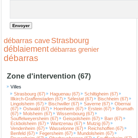
Strasbourg
débarras cave
déblaiement
débarras grenier
débarras
Zone d'intervention (67)
Villes
Strasbourg (67)
Haguenau (67)
Schiltigheim (67)
Illkirch-Graffenstaden (67)
Sélestat (67)
Bischheim (67)
Lingolsheim (67)
Bischwiller (67)
Saverne (67)
Obernai
(67)
Ostwald (67)
Hoenheim (67)
Erstein (67)
Brumath
(67)
Molsheim (67)
Wissembourg (67)
Souffelweyersheim (67)
Geispolsheim (67)
Barr (67)
Eckbolsheim (67)
Wantzenau (67)
Mutzig (67)
Vendenheim (67)
Wasselonne (67)
Reichshoffen (67)
Benfeld (67)
Fegersheim (67)
Mundolsheim (67)