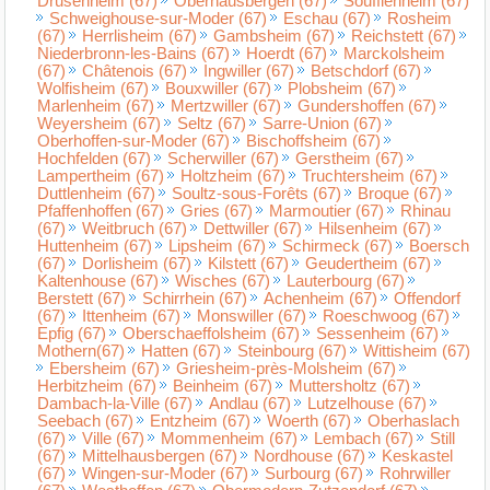
Drusenheim (67)
Oberhausbergen (67)
Soufflenheim (67)
Schweighouse-sur-Moder (67)
Eschau (67)
Rosheim
(67)
Herrlisheim (67)
Gambsheim (67)
Reichstett (67)
Niederbronn-les-Bains (67)
Hoerdt (67)
Marckolsheim
(67)
Châtenois (67)
Ingwiller (67)
Betschdorf (67)
Wolfisheim (67)
Bouxwiller (67)
Plobsheim (67)
Marlenheim (67)
Mertzwiller (67)
Gundershoffen (67)
Weyersheim (67)
Seltz (67)
Sarre-Union (67)
Oberhoffen-sur-Moder (67)
Bischoffsheim (67)
Hochfelden (67)
Scherwiller (67)
Gerstheim (67)
Lampertheim (67)
Holtzheim (67)
Truchtersheim (67)
Duttlenheim (67)
Soultz-sous-Forêts (67)
Broque (67)
Pfaffenhoffen (67)
Gries (67)
Marmoutier (67)
Rhinau
(67)
Weitbruch (67)
Dettwiller (67)
Hilsenheim (67)
Huttenheim (67)
Lipsheim (67)
Schirmeck (67)
Boersch
(67)
Dorlisheim (67)
Kilstett (67)
Geudertheim (67)
Kaltenhouse (67)
Wisches (67)
Lauterbourg (67)
Berstett (67)
Schirrhein (67)
Achenheim (67)
Offendorf
(67)
Ittenheim (67)
Monswiller (67)
Roeschwoog (67)
Epfig (67)
Oberschaeffolsheim (67)
Sessenheim (67)
Mothern(67)
Hatten (67)
Steinbourg (67)
Wittisheim (67)
Ebersheim (67)
Griesheim-près-Molsheim (67)
Herbitzheim (67)
Beinheim (67)
Muttersholtz (67)
Dambach-la-Ville (67)
Andlau (67)
Lutzelhouse (67)
Seebach (67)
Entzheim (67)
Woerth (67)
Oberhaslach
(67)
Ville (67)
Mommenheim (67)
Lembach (67)
Still
(67)
Mittelhausbergen (67)
Nordhouse (67)
Keskastel
(67)
Wingen-sur-Moder (67)
Surbourg (67)
Rohrwiller