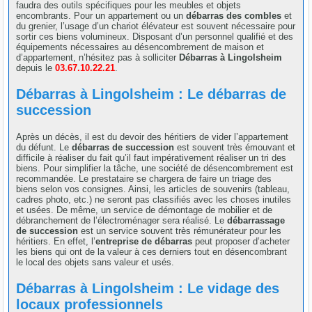
faudra des outils spécifiques pour les meubles et objets
encombrants. Pour un appartement ou un
débarras des combles
et
du grenier, l’usage d’un chariot élévateur est souvent nécessaire pour
sortir ces biens volumineux. Disposant d’un personnel qualifié et des
équipements nécessaires au désencombrement de maison et
d’appartement, n’hésitez pas à solliciter
Débarras à Lingolsheim
depuis le
03.67.10.22.21
.
Débarras à Lingolsheim : Le débarras de
succession
Après un décès, il est du devoir des héritiers de vider l’appartement
du défunt. Le
débarras de succession
est souvent très émouvant et
difficile à réaliser du fait qu’il faut impérativement réaliser un tri des
biens. Pour simplifier la tâche, une société de désencombrement est
recommandée. Le prestataire se chargera de faire un triage des
biens selon vos consignes. Ainsi, les articles de souvenirs (tableau,
cadres photo, etc.) ne seront pas classifiés avec les choses inutiles
et usées. De même, un service de démontage de mobilier et de
débranchement de l’électroménager sera réalisé. Le
débarrassage
de succession
est un service souvent très rémunérateur pour les
héritiers. En effet, l’
entreprise de débarras
peut proposer d’acheter
les biens qui ont de la valeur à ces derniers tout en désencombrant
le local des objets sans valeur et usés.
Débarras à Lingolsheim : Le vidage des
locaux professionnels