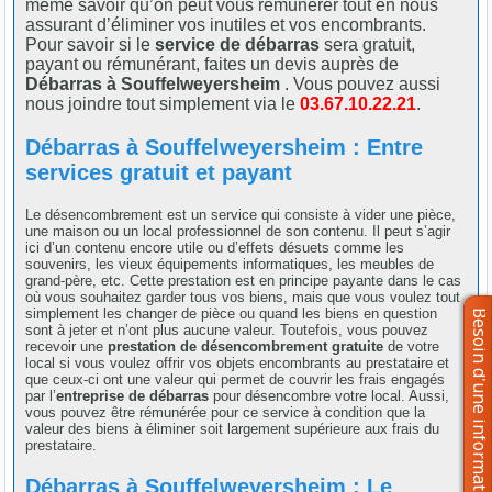
même savoir qu’on peut vous rémunérer tout en nous
assurant d’éliminer vos inutiles et vos encombrants.
Pour savoir si le
service de débarras
sera gratuit,
payant ou rémunérant, faites un devis auprès de
Débarras à Souffelweyersheim
. Vous pouvez aussi
nous joindre tout simplement via le
03.67.10.22.21
.
Débarras à Souffelweyersheim : Entre
services gratuit et payant
Le désencombrement est un service qui consiste à vider une pièce,
une maison ou un local professionnel de son contenu. Il peut s’agir
ici d’un contenu encore utile ou d’effets désuets comme les
souvenirs, les vieux équipements informatiques, les meubles de
grand-père, etc. Cette prestation est en principe payante dans le cas
où vous souhaitez garder tous vos biens, mais que vous voulez tout
simplement les changer de pièce ou quand les biens en question
sont à jeter et n’ont plus aucune valeur. Toutefois, vous pouvez
recevoir une
prestation de désencombrement gratuite
de votre
local si vous voulez offrir vos objets encombrants au prestataire et
que ceux-ci ont une valeur qui permet de couvrir les frais engagés
par l’
entreprise de débarras
pour désencombre votre local. Aussi,
vous pouvez être rémunérée pour ce service à condition que la
valeur des biens à éliminer soit largement supérieure aux frais du
prestataire.
Débarras à Souffelweyersheim : Le