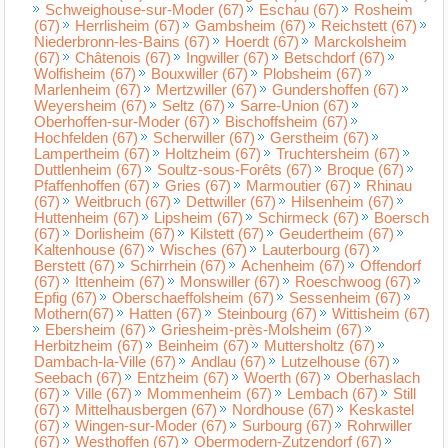
Schweighouse-sur-Moder (67)
Eschau (67)
Rosheim
(67)
Herrlisheim (67)
Gambsheim (67)
Reichstett (67)
Niederbronn-les-Bains (67)
Hoerdt (67)
Marckolsheim
(67)
Châtenois (67)
Ingwiller (67)
Betschdorf (67)
Wolfisheim (67)
Bouxwiller (67)
Plobsheim (67)
Marlenheim (67)
Mertzwiller (67)
Gundershoffen (67)
Weyersheim (67)
Seltz (67)
Sarre-Union (67)
Oberhoffen-sur-Moder (67)
Bischoffsheim (67)
Hochfelden (67)
Scherwiller (67)
Gerstheim (67)
Lampertheim (67)
Holtzheim (67)
Truchtersheim (67)
Duttlenheim (67)
Soultz-sous-Forêts (67)
Broque (67)
Pfaffenhoffen (67)
Gries (67)
Marmoutier (67)
Rhinau
(67)
Weitbruch (67)
Dettwiller (67)
Hilsenheim (67)
Huttenheim (67)
Lipsheim (67)
Schirmeck (67)
Boersch
(67)
Dorlisheim (67)
Kilstett (67)
Geudertheim (67)
Kaltenhouse (67)
Wisches (67)
Lauterbourg (67)
Berstett (67)
Schirrhein (67)
Achenheim (67)
Offendorf
(67)
Ittenheim (67)
Monswiller (67)
Roeschwoog (67)
Epfig (67)
Oberschaeffolsheim (67)
Sessenheim (67)
Mothern(67)
Hatten (67)
Steinbourg (67)
Wittisheim (67)
Ebersheim (67)
Griesheim-près-Molsheim (67)
Herbitzheim (67)
Beinheim (67)
Muttersholtz (67)
Dambach-la-Ville (67)
Andlau (67)
Lutzelhouse (67)
Seebach (67)
Entzheim (67)
Woerth (67)
Oberhaslach
(67)
Ville (67)
Mommenheim (67)
Lembach (67)
Still
(67)
Mittelhausbergen (67)
Nordhouse (67)
Keskastel
(67)
Wingen-sur-Moder (67)
Surbourg (67)
Rohrwiller
(67)
Westhoffen (67)
Obermodern-Zutzendorf (67)