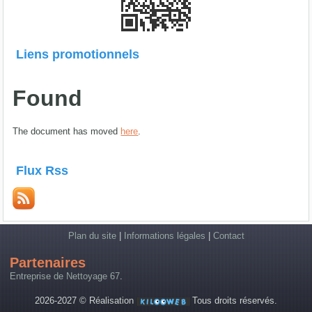
Liens promotionnels
Found
The document has moved
here
.
Flux Rss
Plan du site
|
Informations légales
|
Contact
Partenaires
Entreprise de Nettoyage 67
.
2026-2027 © Réalisation
Tous droits réservés.