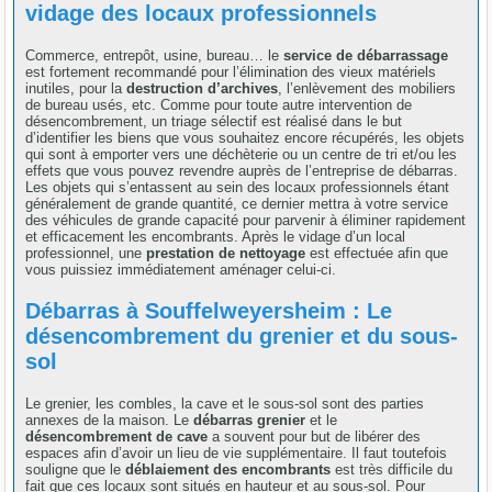
vidage des locaux professionnels
Commerce, entrepôt, usine, bureau… le
service de débarrassage
est fortement recommandé pour l’élimination des vieux matériels
inutiles, pour la
destruction d’archives
, l’enlèvement des mobiliers
de bureau usés, etc. Comme pour toute autre intervention de
désencombrement, un triage sélectif est réalisé dans le but
d’identifier les biens que vous souhaitez encore récupérés, les objets
qui sont à emporter vers une déchèterie ou un centre de tri et/ou les
effets que vous pouvez revendre auprès de l’entreprise de débarras.
Les objets qui s’entassent au sein des locaux professionnels étant
généralement de grande quantité, ce dernier mettra à votre service
des véhicules de grande capacité pour parvenir à éliminer rapidement
et efficacement les encombrants. Après le vidage d’un local
professionnel, une
prestation de nettoyage
est effectuée afin que
vous puissiez immédiatement aménager celui-ci.
Débarras à Souffelweyersheim : Le
désencombrement du grenier et du sous-
sol
Le grenier, les combles, la cave et le sous-sol sont des parties
annexes de la maison. Le
débarras grenier
et le
désencombrement de cave
a souvent pour but de libérer des
espaces afin d’avoir un lieu de vie supplémentaire. Il faut toutefois
souligne que le
déblaiement des encombrants
est très difficile du
fait que ces locaux sont situés en hauteur et au sous-sol. Pour