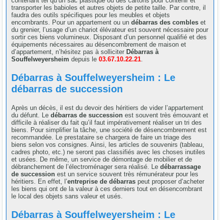
contenant tel qu’un sac plastique ou des cartons pour contenir et
transporter les babioles et autres objets de petite taille. Par contre, il
faudra des outils spécifiques pour les meubles et objets
encombrants. Pour un appartement ou un
débarras des combles
et
du grenier, l’usage d’un chariot élévateur est souvent nécessaire pour
sortir ces biens volumineux. Disposant d’un personnel qualifié et des
équipements nécessaires au désencombrement de maison et
d’appartement, n’hésitez pas à solliciter
Débarras à
Souffelweyersheim
depuis le
03.67.10.22.21
.
Débarras à Souffelweyersheim : Le
débarras de succession
Après un décès, il est du devoir des héritiers de vider l’appartement
du défunt. Le
débarras de succession
est souvent très émouvant et
difficile à réaliser du fait qu’il faut impérativement réaliser un tri des
biens. Pour simplifier la tâche, une société de désencombrement est
recommandée. Le prestataire se chargera de faire un triage des
biens selon vos consignes. Ainsi, les articles de souvenirs (tableau,
cadres photo, etc.) ne seront pas classifiés avec les choses inutiles
et usées. De même, un service de démontage de mobilier et de
débranchement de l’électroménager sera réalisé. Le
débarrassage
de succession
est un service souvent très rémunérateur pour les
héritiers. En effet, l’
entreprise de débarras
peut proposer d’acheter
les biens qui ont de la valeur à ces derniers tout en désencombrant
le local des objets sans valeur et usés.
Débarras à Souffelweyersheim : Le