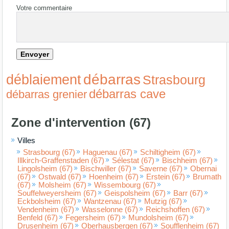
Votre commentaire
débarras
déblaiement
Strasbourg
débarras cave
débarras grenier
Zone d'intervention (67)
Villes
Strasbourg (67)
Haguenau (67)
Schiltigheim (67)
Illkirch-Graffenstaden (67)
Sélestat (67)
Bischheim (67)
Lingolsheim (67)
Bischwiller (67)
Saverne (67)
Obernai
(67)
Ostwald (67)
Hoenheim (67)
Erstein (67)
Brumath
(67)
Molsheim (67)
Wissembourg (67)
Souffelweyersheim (67)
Geispolsheim (67)
Barr (67)
Eckbolsheim (67)
Wantzenau (67)
Mutzig (67)
Vendenheim (67)
Wasselonne (67)
Reichshoffen (67)
Benfeld (67)
Fegersheim (67)
Mundolsheim (67)
Drusenheim (67)
Oberhausbergen (67)
Soufflenheim (67)