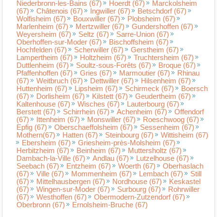
Niederbronn-les-Bains (67)
Hoerdt (67)
Marckolsheim
(67)
Châtenois (67)
Ingwiller (67)
Betschdorf (67)
Wolfisheim (67)
Bouxwiller (67)
Plobsheim (67)
Marlenheim (67)
Mertzwiller (67)
Gundershoffen (67)
Weyersheim (67)
Seltz (67)
Sarre-Union (67)
Oberhoffen-sur-Moder (67)
Bischoffsheim (67)
Hochfelden (67)
Scherwiller (67)
Gerstheim (67)
Lampertheim (67)
Holtzheim (67)
Truchtersheim (67)
Duttlenheim (67)
Soultz-sous-Forêts (67)
Broque (67)
Pfaffenhoffen (67)
Gries (67)
Marmoutier (67)
Rhinau
(67)
Weitbruch (67)
Dettwiller (67)
Hilsenheim (67)
Huttenheim (67)
Lipsheim (67)
Schirmeck (67)
Boersch
(67)
Dorlisheim (67)
Kilstett (67)
Geudertheim (67)
Kaltenhouse (67)
Wisches (67)
Lauterbourg (67)
Berstett (67)
Schirrhein (67)
Achenheim (67)
Offendorf
(67)
Ittenheim (67)
Monswiller (67)
Roeschwoog (67)
Epfig (67)
Oberschaeffolsheim (67)
Sessenheim (67)
Mothern(67)
Hatten (67)
Steinbourg (67)
Wittisheim (67)
Ebersheim (67)
Griesheim-près-Molsheim (67)
Herbitzheim (67)
Beinheim (67)
Muttersholtz (67)
Dambach-la-Ville (67)
Andlau (67)
Lutzelhouse (67)
Seebach (67)
Entzheim (67)
Woerth (67)
Oberhaslach
(67)
Ville (67)
Mommenheim (67)
Lembach (67)
Still
(67)
Mittelhausbergen (67)
Nordhouse (67)
Keskastel
(67)
Wingen-sur-Moder (67)
Surbourg (67)
Rohrwiller
(67)
Westhoffen (67)
Obermodern-Zutzendorf (67)
Oberbronn (67)
Ernolsheim-Bruche (67)