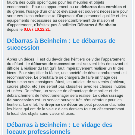
faudra des outils spécifiques pour les meubles et objets
encombrants. Pour un appartement ou un
débarras des combles
et
du grenier, l’usage d’un chariot élévateur est souvent nécessaire pour
sortir ces biens volumineux. Disposant d’un personnel qualifié et des
équipements nécessaires au désencombrement de maison et
d’appartement, n’hésitez pas à solliciter
Débarras à Beinheim
depuis le
03.67.10.22.21
.
Débarras à Beinheim : Le débarras de
succession
Après un décès, il est du devoir des héritiers de vider l’appartement
du défunt. Le
débarras de succession
est souvent très émouvant et
difficile à réaliser du fait qu’il faut impérativement réaliser un tri des
biens. Pour simplifier la tâche, une société de désencombrement est
recommandée. Le prestataire se chargera de faire un triage des
biens selon vos consignes. Ainsi, les articles de souvenirs (tableau,
cadres photo, etc.) ne seront pas classifiés avec les choses inutiles
et usées. De même, un service de démontage de mobilier et de
débranchement de l’électroménager sera réalisé. Le
débarrassage
de succession
est un service souvent très rémunérateur pour les
héritiers. En effet, l’
entreprise de débarras
peut proposer d’acheter
les biens qui ont de la valeur à ces derniers tout en désencombrant
le local des objets sans valeur et usés.
Débarras à Beinheim : Le vidage des
locaux professionnels