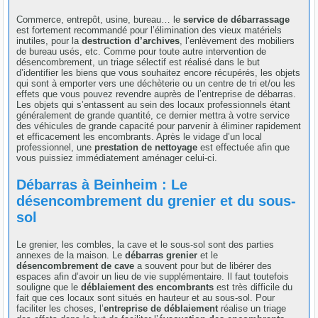
Commerce, entrepôt, usine, bureau… le
service de débarrassage
est fortement recommandé pour l’élimination des vieux matériels
inutiles, pour la
destruction d’archives
, l’enlèvement des mobiliers
de bureau usés, etc. Comme pour toute autre intervention de
désencombrement, un triage sélectif est réalisé dans le but
d’identifier les biens que vous souhaitez encore récupérés, les objets
qui sont à emporter vers une déchèterie ou un centre de tri et/ou les
effets que vous pouvez revendre auprès de l’entreprise de débarras.
Les objets qui s’entassent au sein des locaux professionnels étant
généralement de grande quantité, ce dernier mettra à votre service
des véhicules de grande capacité pour parvenir à éliminer rapidement
et efficacement les encombrants. Après le vidage d’un local
professionnel, une
prestation de nettoyage
est effectuée afin que
vous puissiez immédiatement aménager celui-ci.
Débarras à Beinheim : Le
désencombrement du grenier et du sous-
sol
Le grenier, les combles, la cave et le sous-sol sont des parties
annexes de la maison. Le
débarras grenier
et le
désencombrement de cave
a souvent pour but de libérer des
espaces afin d’avoir un lieu de vie supplémentaire. Il faut toutefois
souligne que le
déblaiement des encombrants
est très difficile du
fait que ces locaux sont situés en hauteur et au sous-sol. Pour
faciliter les choses, l’
entreprise de déblaiement
réalise un triage