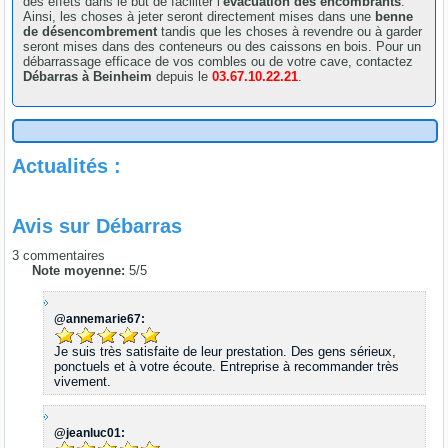
des effets dans le but de faciliter l’
évacuation des encombrants
.
Ainsi, les choses à jeter seront directement mises dans une
benne
de désencombrement
tandis que les choses à revendre ou à garder
seront mises dans des conteneurs ou des caissons en bois. Pour un
débarrassage efficace de vos combles ou de votre cave, contactez
Débarras à Beinheim
depuis le
03.67.10.22.21
.
Actualités :
Avis sur
Débarras
3
commentaires
Note moyenne:
5
/
5
@annemarie67:
Je suis très satisfaite de leur prestation. Des gens sérieux,
ponctuels et à votre écoute. Entreprise à recommander très
vivement.
@jeanluc01: