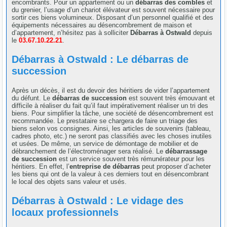
encombrants. Pour un appartement ou un
débarras des combles
et
du grenier, l’usage d’un chariot élévateur est souvent nécessaire pour
sortir ces biens volumineux. Disposant d’un personnel qualifié et des
équipements nécessaires au désencombrement de maison et
d’appartement, n’hésitez pas à solliciter
Débarras à Ostwald
depuis
le
03.67.10.22.21
.
Débarras à Ostwald : Le débarras de
succession
Après un décès, il est du devoir des héritiers de vider l’appartement
du défunt. Le
débarras de succession
est souvent très émouvant et
difficile à réaliser du fait qu’il faut impérativement réaliser un tri des
biens. Pour simplifier la tâche, une société de désencombrement est
recommandée. Le prestataire se chargera de faire un triage des
biens selon vos consignes. Ainsi, les articles de souvenirs (tableau,
cadres photo, etc.) ne seront pas classifiés avec les choses inutiles
et usées. De même, un service de démontage de mobilier et de
débranchement de l’électroménager sera réalisé. Le
débarrassage
de succession
est un service souvent très rémunérateur pour les
héritiers. En effet, l’
entreprise de débarras
peut proposer d’acheter
les biens qui ont de la valeur à ces derniers tout en désencombrant
le local des objets sans valeur et usés.
Débarras à Ostwald : Le vidage des
locaux professionnels