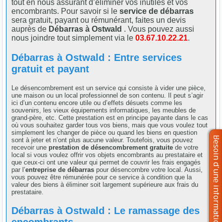
tout en nous assurant d’éliminer vos inutiles et vos
encombrants. Pour savoir si le
service de débarras
sera gratuit, payant ou rémunérant, faites un devis
auprès de
Débarras à Ostwald
. Vous pouvez aussi
nous joindre tout simplement via le
03.67.10.22.21
.
Débarras à Ostwald : Entre services
gratuit et payant
Le désencombrement est un service qui consiste à vider une pièce,
une maison ou un local professionnel de son contenu. Il peut s’agir
ici d’un contenu encore utile ou d’effets désuets comme les
souvenirs, les vieux équipements informatiques, les meubles de
grand-père, etc. Cette prestation est en principe payante dans le cas
où vous souhaitez garder tous vos biens, mais que vous voulez tout
simplement les changer de pièce ou quand les biens en question
sont à jeter et n’ont plus aucune valeur. Toutefois, vous pouvez
recevoir une
prestation de désencombrement gratuite
de votre
local si vous voulez offrir vos objets encombrants au prestataire et
que ceux-ci ont une valeur qui permet de couvrir les frais engagés
par l’
entreprise de débarras
pour désencombre votre local. Aussi,
vous pouvez être rémunérée pour ce service à condition que la
valeur des biens à éliminer soit largement supérieure aux frais du
prestataire.
Débarras à Ostwald : Le ramassage des
encombrants