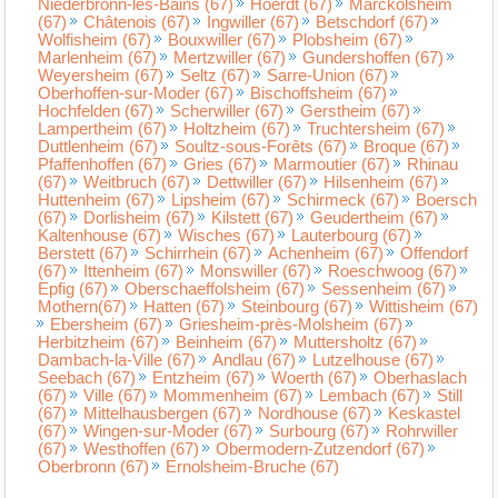
Niederbronn-les-Bains (67)
Hoerdt (67)
Marckolsheim
(67)
Châtenois (67)
Ingwiller (67)
Betschdorf (67)
Wolfisheim (67)
Bouxwiller (67)
Plobsheim (67)
Marlenheim (67)
Mertzwiller (67)
Gundershoffen (67)
Weyersheim (67)
Seltz (67)
Sarre-Union (67)
Oberhoffen-sur-Moder (67)
Bischoffsheim (67)
Hochfelden (67)
Scherwiller (67)
Gerstheim (67)
Lampertheim (67)
Holtzheim (67)
Truchtersheim (67)
Duttlenheim (67)
Soultz-sous-Forêts (67)
Broque (67)
Pfaffenhoffen (67)
Gries (67)
Marmoutier (67)
Rhinau
(67)
Weitbruch (67)
Dettwiller (67)
Hilsenheim (67)
Huttenheim (67)
Lipsheim (67)
Schirmeck (67)
Boersch
(67)
Dorlisheim (67)
Kilstett (67)
Geudertheim (67)
Kaltenhouse (67)
Wisches (67)
Lauterbourg (67)
Berstett (67)
Schirrhein (67)
Achenheim (67)
Offendorf
(67)
Ittenheim (67)
Monswiller (67)
Roeschwoog (67)
Epfig (67)
Oberschaeffolsheim (67)
Sessenheim (67)
Mothern(67)
Hatten (67)
Steinbourg (67)
Wittisheim (67)
Ebersheim (67)
Griesheim-près-Molsheim (67)
Herbitzheim (67)
Beinheim (67)
Muttersholtz (67)
Dambach-la-Ville (67)
Andlau (67)
Lutzelhouse (67)
Seebach (67)
Entzheim (67)
Woerth (67)
Oberhaslach
(67)
Ville (67)
Mommenheim (67)
Lembach (67)
Still
(67)
Mittelhausbergen (67)
Nordhouse (67)
Keskastel
(67)
Wingen-sur-Moder (67)
Surbourg (67)
Rohrwiller
(67)
Westhoffen (67)
Obermodern-Zutzendorf (67)
Oberbronn (67)
Ernolsheim-Bruche (67)