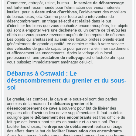
Commerce, entrepôt, usine, bureau… le
service de débarrassage
est fortement recommandé pour l’élimination des vieux matériels
inutiles, pour la
destruction d’archives
, l’enlèvement des mobiliers
de bureau usés, etc. Comme pour toute autre intervention de
désencombrement, un triage sélectif est réalisé dans le but
d’identifier les biens que vous souhaitez encore récupérés, les objets
qui sont à emporter vers une déchèterie ou un centre de tri et/ou les
effets que vous pouvez revendre auprès de l’entreprise de débarras.
Les objets qui s’entassent au sein des locaux professionnels étant
généralement de grande quantité, ce dernier mettra à votre service
des véhicules de grande capacité pour parvenir à éliminer rapidement
et efficacement les encombrants. Après le vidage d’un local
professionnel, une
prestation de nettoyage
est effectuée afin que
vous puissiez immédiatement aménager celui-ci.
Débarras à Ostwald : Le
désencombrement du grenier et du sous-
sol
Le grenier, les combles, la cave et le sous-sol sont des parties
annexes de la maison. Le
débarras grenier
et le
désencombrement de cave
a souvent pour but de libérer des
espaces afin d’avoir un lieu de vie supplémentaire. Il faut toutefois
souligne que le
déblaiement des encombrants
est très difficile du
fait que ces locaux sont situés en hauteur et au sous-sol. Pour
faciliter les choses, l’
entreprise de déblaiement
réalise un triage
des effets dans le but de faciliter l’
évacuation des encombrants
.
Ainsi, les choses à jeter seront directement mises dans une
benne