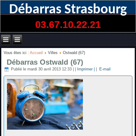
Débarras Strasbourg
03.67.10.22.21
Vous êtes ici :
Accueil
Villes
Ostwald (67)
Débarras Ostwald (67)
Publié le mardi 30 avril 2013 12:33
|
| Imprimer |
|
E-mail