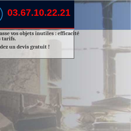
03.67.10.22.21
sse vos objets inutiles :
efficacité
 tarifs.
dez un
devis gratuit
!