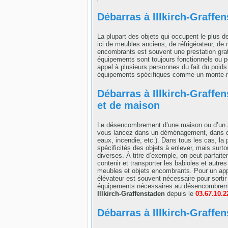
Débarras à Illkirch-Graff
La plupart des objets qui occupent le plus d
ici de meubles anciens, de réfrigérateur, de
encombrants est souvent une prestation grat
équipements sont toujours fonctionnels ou pe
appel à plusieurs personnes du fait du poids 
équipements spécifiques comme un monte-me
Débarras à Illkirch-Graffe
et de maison
Le désencombrement d’une maison ou d’un ap
vous lancez dans un déménagement, dans des
eaux, incendie, etc.). Dans tous les cas, la
spécificités des objets à enlever, mais sur
diverses. À titre d’exemple, on peut parfait
contenir et transporter les babioles et autres 
meubles et objets encombrants. Pour un ap
élévateur est souvent nécessaire pour sortir
équipements nécessaires au désencombremen
Illkirch-Graffenstaden
depuis le
03.67.10.2
Débarras à Illkirch-Graffe