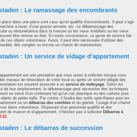
enstaden : Le ramassage des encombrants
e place dans une pièce sont ceux qu’on qualifie d’encombrants. Il peut s’agir
 machine à laver, d’une grosse armoire, etc. Le débarrassage des
uite ou rémunératrice dans la mesure où les vieux mobiliers ou les vieux
uvent être remise en état. En toute circonstance, ce genre de service fait
de ces objets volumineux. Aussi, il peut être nécessaire d’utiliser des
uble, des sangles ou encore un chariot de manutention.
nstaden : Un service de vidage d’appartement
partement est une prestation que vous aurez à solliciter lorsque vous
 travaux de rénovation de votre local ou après un sinistre (dégât des
 prestation est souvent associée à un
service de nettoyage
. Selon les
tout de leur emplacement, le débarrassage peut nécessiter des techniques
ement se servir d’un contenant tel qu’un sac plastique ou des cartons pour
objets de petite taille. Par contre, il faudra des outils spécifiques pour les
partement ou un
débarras des combles
et du grenier, l’usage d’un chariot
 ces biens volumineux. Disposant d’un personnel qualifié et des
t de maison et d’appartement, n’hésitez pas à solliciter
Débarras à
2.21
.
nstaden : Le débarras de succession