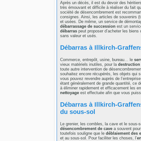
Après un décès, il est du devoir des héritie
très émouvant et difficile à réaliser du fait q
société de désencombrement est recommandée
consignes. Ainsi, les articles de souvenirs (
et usées. De même, un service de démontage
débarrassage de succession
est un service
débarras
peut proposer d’acheter les biens q
sans valeur et usés.
Débarras à Illkirch-Graffe
Commerce, entrepôt, usine, bureau… le
ser
vieux matériels inutiles, pour la
destruction
toute autre intervention de désencombrement, 
souhaitez encore récupérés, les objets qui s
vous pouvez revendre auprès de l’entreprise
étant généralement de grande quantité, ce de
à éliminer rapidement et efficacement les e
nettoyage
est effectuée afin que vous puis
Débarras à Illkirch-Graffe
du sous-sol
Le grenier, les combles, la cave et le sous
désencombrement de cave
a souvent pour b
toutefois souligne que le
déblaiement des 
et au sous-sol. Pour faciliter les choses, l’
en