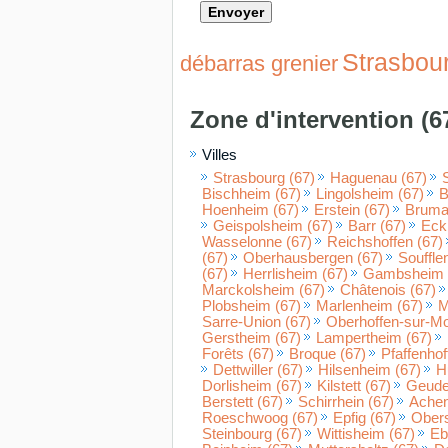
Strasbou
débarras grenier
Zone d'intervention (6
Villes
Strasbourg (67)
Haguenau (67)
Bischheim (67)
Lingolsheim (67)
B
Hoenheim (67)
Erstein (67)
Brumat
Geispolsheim (67)
Barr (67)
Eck
Wasselonne (67)
Reichshoffen (67)
(67)
Oberhausbergen (67)
Souffle
(67)
Herrlisheim (67)
Gambsheim 
Marckolsheim (67)
Châtenois (67)
Plobsheim (67)
Marlenheim (67)
M
Sarre-Union (67)
Oberhoffen-sur-Mo
Gerstheim (67)
Lampertheim (67)
Forêts (67)
Broque (67)
Pfaffenhof
Dettwiller (67)
Hilsenheim (67)
H
Dorlisheim (67)
Kilstett (67)
Geude
Berstett (67)
Schirrhein (67)
Achen
Roeschwoog (67)
Epfig (67)
Obers
Steinbourg (67)
Wittisheim (67)
Eb