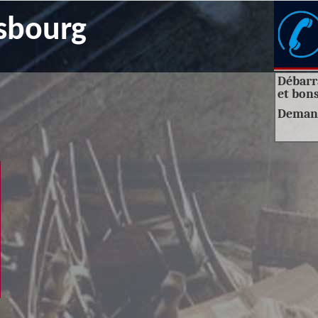
sbourg
Débarra
et bons
Deman