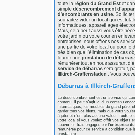
toute la
région du Grand Est
et dan
simple
désencombrement d’appar
d’encombrants en usine
. Sollicite
souhaitez vider un local qui est tota
informatiques, appareillages électro
Mais, cela peut aussi vous être néc
votre jardin ou votre cour en enlevant
entreprises, nous offrons nos servic
une partie de votre local ou pour l
très bien que l’élimination de ces o
fournir une
prestation de débarras
rémunérer tout en nous assurant d’él
service de débarras
sera gratuit, p
Illkirch-Graffenstaden
. Vous pouve
Débarras à Illkirch-Graffen
Le désencombrement est un service qui cons
contenu. Il peut s’agir ici d’un contenu enc
informatiques, les meubles de grand-père, e
garder tous vos biens, mais que vous voule
à jeter et n’ont plus aucune valeur. Toutefo
votre local si vous voulez offrir vos objets
couvrir les frais engagés par l’
entreprise de
rémunérée pour ce service à condition que la
prestataire.