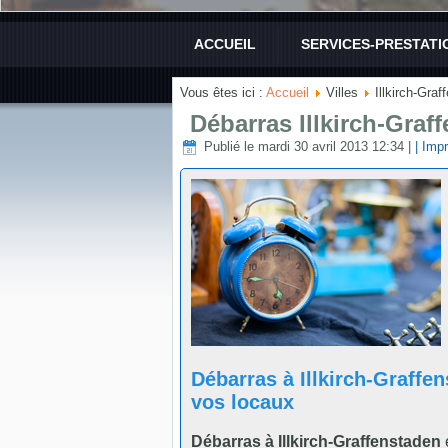
ACCUEIL
SERVICES-PRESTATI
Vous êtes ici :
Accueil
Villes
Illkirch-Graf
Débarras Illkirch-Graf
Publié le mardi 30 avril 2013 12:34
|
| Impr
Débarras à Illkirch-Graff
vos locaux
Débarras à Illkirch-Graffenstaden