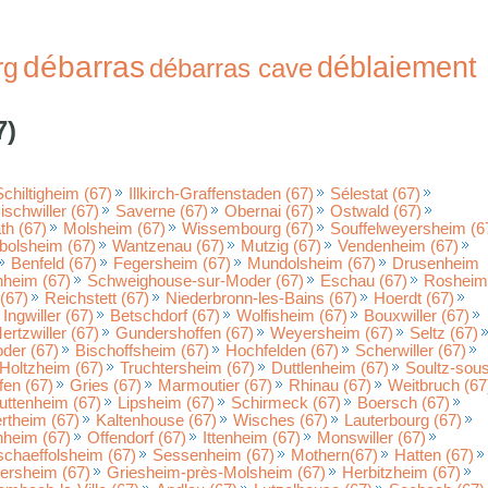
débarras
déblaiement
rg
débarras cave
7)
Schiltigheim (67)
Illkirch-Graffenstaden (67)
Sélestat (67)
ischwiller (67)
Saverne (67)
Obernai (67)
Ostwald (67)
h (67)
Molsheim (67)
Wissembourg (67)
Souffelweyersheim (6
bolsheim (67)
Wantzenau (67)
Mutzig (67)
Vendenheim (67)
Benfeld (67)
Fegersheim (67)
Mundolsheim (67)
Drusenheim
nheim (67)
Schweighouse-sur-Moder (67)
Eschau (67)
Rosheim
(67)
Reichstett (67)
Niederbronn-les-Bains (67)
Hoerdt (67)
Ingwiller (67)
Betschdorf (67)
Wolfisheim (67)
Bouxwiller (67)
ertzwiller (67)
Gundershoffen (67)
Weyersheim (67)
Seltz (67)
der (67)
Bischoffsheim (67)
Hochfelden (67)
Scherwiller (67)
Holtzheim (67)
Truchtersheim (67)
Duttlenheim (67)
Soultz-sou
fen (67)
Gries (67)
Marmoutier (67)
Rhinau (67)
Weitbruch (67
uttenheim (67)
Lipsheim (67)
Schirmeck (67)
Boersch (67)
rtheim (67)
Kaltenhouse (67)
Wisches (67)
Lauterbourg (67)
heim (67)
Offendorf (67)
Ittenheim (67)
Monswiller (67)
chaeffolsheim (67)
Sessenheim (67)
Mothern(67)
Hatten (67)
ersheim (67)
Griesheim-près-Molsheim (67)
Herbitzheim (67)