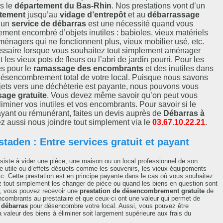
s le
département du Bas-Rhin
. Nos prestations vont d’un
tement
jusqu’au
vidage d’entrepôt
et au
débarrassage
r un
service de débarras
est une nécessité quand vous
lement encombré d’objets inutiles : babioles, vieux matériels
ménagers qui ne fonctionnent plus, vieux mobilier usé, etc.
essaire lorsque vous souhaitez tout simplement aménager
 les vieux pots de fleurs ou l’abri de jardin pourri. Pour les
es pour le
ramassage des encombrants
et des inutiles dans
e désencombrement total de votre local. Puisque nous savons
bjets vers une déchèterie est payante, nous pouvons vous
sage gratuite
. Vous devez même savoir qu’on peut vous
iminer vos inutiles et vos encombrants. Pour savoir si le
ayant ou rémunérant, faites un devis auprès de
Débarras à
z aussi nous joindre tout simplement via le
03.67.10.22.21
.
staden : Entre services gratuit et payant
iste à vider une pièce, une maison ou un local professionnel de son
ore utile ou d’effets désuets comme les souvenirs, les vieux équipements
tc. Cette prestation est en principe payante dans le cas où vous souhaitez
z tout simplement les changer de pièce ou quand les biens en question sont
is, vous pouvez recevoir une
prestation de désencombrement gratuite
de
 encombrants au prestataire et que ceux-ci ont une valeur qui permet de
 débarras
pour désencombre votre local. Aussi, vous pouvez être
 valeur des biens à éliminer soit largement supérieure aux frais du