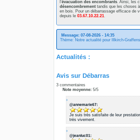
l’
évacuation des encombrants
. Ainsi, les
désencombrement
tandis que les choses à
en bois. Pour un débarrassage efficace de 
depuis le
03.67.10.22.21
.
Message: 07-08-2026 - 14:35
Thème: Notre actualité pour Illkirch-Graffen
Actualités :
Avis sur
Débarras
3
commentaires
Note moyenne:
5
/
5
@annemarie67:
Je suis très satisfaite de leur prestat
très vivement.
@jeanluc01: