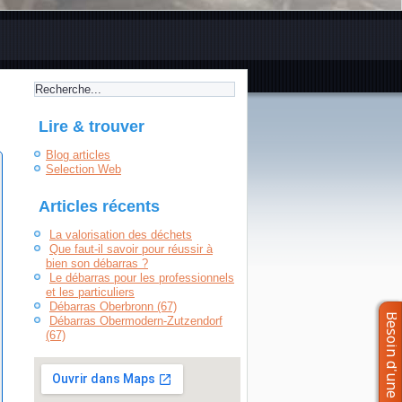
Lire & trouver
Blog articles
Selection Web
Articles récents
La valorisation des déchets
Que faut-il savoir pour réussir à
bien son débarras ?
Le débarras pour les professionnels
et les particuliers
Débarras Oberbronn (67)
Débarras Obermodern-Zutzendorf
(67)