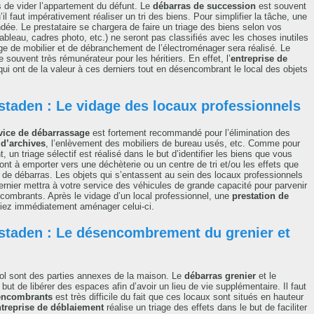
rs de vider l’appartement du défunt. Le
débarras de succession
est souvent
u’il faut impérativement réaliser un tri des biens. Pour simplifier la tâche, une
. Le prestataire se chargera de faire un triage des biens selon vos
tableau, cadres photo, etc.) ne seront pas classifiés avec les choses inutiles
 de mobilier et de débranchement de l’électroménager sera réalisé. Le
 souvent très rémunérateur pour les héritiers. En effet, l’
entreprise de
ui ont de la valeur à ces derniers tout en désencombrant le local des objets
nstaden : Le vidage des locaux professionnels
vice de débarrassage
est fortement recommandé pour l’élimination des
 d’archives
, l’enlèvement des mobiliers de bureau usés, etc. Comme pour
un triage sélectif est réalisé dans le but d’identifier les biens que vous
ont à emporter vers une déchèterie ou un centre de tri et/ou les effets que
 de débarras. Les objets qui s’entassent au sein des locaux professionnels
rnier mettra à votre service des véhicules de grande capacité pour parvenir
ncombrants. Après le vidage d’un local professionnel, une
prestation de
siez immédiatement aménager celui-ci.
nstaden : Le désencombrement du grenier et
-sol sont des parties annexes de la maison. Le
débarras grenier
et le
ut de libérer des espaces afin d’avoir un lieu de vie supplémentaire. Il faut
encombrants
est très difficile du fait que ces locaux sont situés en hauteur
treprise de déblaiement
réalise un triage des effets dans le but de faciliter