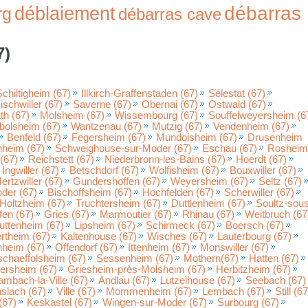
débarras
déblaiement
rg
débarras cave
7)
Schiltigheim (67)
Illkirch-Graffenstaden (67)
Sélestat (67)
ischwiller (67)
Saverne (67)
Obernai (67)
Ostwald (67)
h (67)
Molsheim (67)
Wissembourg (67)
Souffelweyersheim (6
bolsheim (67)
Wantzenau (67)
Mutzig (67)
Vendenheim (67)
Benfeld (67)
Fegersheim (67)
Mundolsheim (67)
Drusenheim
nheim (67)
Schweighouse-sur-Moder (67)
Eschau (67)
Rosheim
(67)
Reichstett (67)
Niederbronn-les-Bains (67)
Hoerdt (67)
Ingwiller (67)
Betschdorf (67)
Wolfisheim (67)
Bouxwiller (67)
ertzwiller (67)
Gundershoffen (67)
Weyersheim (67)
Seltz (67)
der (67)
Bischoffsheim (67)
Hochfelden (67)
Scherwiller (67)
Holtzheim (67)
Truchtersheim (67)
Duttlenheim (67)
Soultz-sou
fen (67)
Gries (67)
Marmoutier (67)
Rhinau (67)
Weitbruch (67
uttenheim (67)
Lipsheim (67)
Schirmeck (67)
Boersch (67)
rtheim (67)
Kaltenhouse (67)
Wisches (67)
Lauterbourg (67)
heim (67)
Offendorf (67)
Ittenheim (67)
Monswiller (67)
chaeffolsheim (67)
Sessenheim (67)
Mothern(67)
Hatten (67)
ersheim (67)
Griesheim-près-Molsheim (67)
Herbitzheim (67)
mbach-la-Ville (67)
Andlau (67)
Lutzelhouse (67)
Seebach (67)
slach (67)
Ville (67)
Mommenheim (67)
Lembach (67)
Still (67
(67)
Keskastel (67)
Wingen-sur-Moder (67)
Surbourg (67)