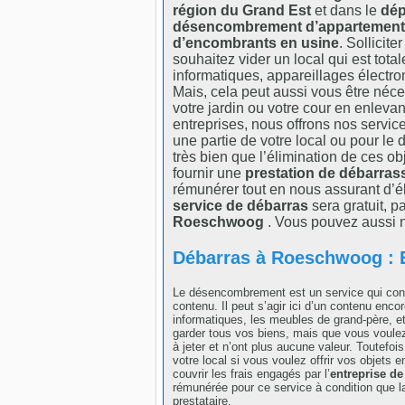
région du Grand Est
et dans le
dép
désencombrement d’appartement
d’encombrants en usine
. Sollicite
souhaitez vider un local qui est tota
informatiques, appareillages électro
Mais, cela peut aussi vous être néc
votre jardin ou votre cour en enlevant
entreprises, nous offrons nos servic
une partie de votre local ou pour l
très bien que l’élimination de ces o
fournir une
prestation de débarras
rémunérer tout en nous assurant d’él
service de débarras
sera gratuit, p
Roeschwoog
. Vous pouvez aussi n
Débarras à Roeschwoog : En
Le désencombrement est un service qui cons
contenu. Il peut s’agir ici d’un contenu enc
informatiques, les meubles de grand-père, e
garder tous vos biens, mais que vous voule
à jeter et n’ont plus aucune valeur. Toutefo
votre local si vous voulez offrir vos objets
couvrir les frais engagés par l’
entreprise de
rémunérée pour ce service à condition que la
prestataire.