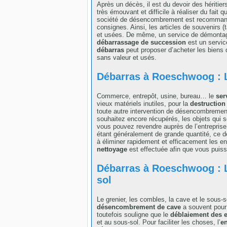
Après un décès, il est du devoir des héritie
très émouvant et difficile à réaliser du fait q
société de désencombrement est recommandée
consignes. Ainsi, les articles de souvenirs (
et usées. De même, un service de démontage
débarrassage de succession
est un service
débarras
peut proposer d’acheter les biens q
sans valeur et usés.
Débarras à Roeschwoog : L
Commerce, entrepôt, usine, bureau… le
ser
vieux matériels inutiles, pour la
destruction
toute autre intervention de désencombrement, 
souhaitez encore récupérés, les objets qui s
vous pouvez revendre auprès de l’entreprise
étant généralement de grande quantité, ce de
à éliminer rapidement et efficacement les e
nettoyage
est effectuée afin que vous puis
Débarras à Roeschwoog : 
sol
Le grenier, les combles, la cave et le sous
désencombrement de cave
a souvent pour b
toutefois souligne que le
déblaiement des 
et au sous-sol. Pour faciliter les choses, l’
en