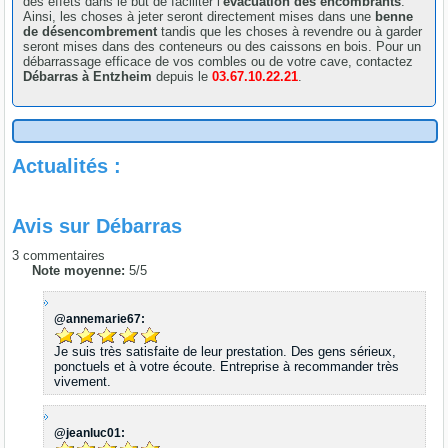
des effets dans le but de faciliter l’
évacuation des encombrants
.
Ainsi, les choses à jeter seront directement mises dans une
benne
de désencombrement
tandis que les choses à revendre ou à garder
seront mises dans des conteneurs ou des caissons en bois. Pour un
débarrassage efficace de vos combles ou de votre cave, contactez
Débarras à Entzheim
depuis le
03.67.10.22.21
.
Actualités :
Avis sur
Débarras
3
commentaires
Note moyenne:
5
/
5
@annemarie67:
Je suis très satisfaite de leur prestation. Des gens sérieux,
ponctuels et à votre écoute. Entreprise à recommander très
vivement.
@jeanluc01: