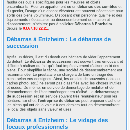
faudra des outils spécifiques pour les meubles et objets
encombrants. Pour un appartement ou un
débarras des combles
et
du grenier, l’usage d’un chariot élévateur est souvent nécessaire pour
sortir ces biens volumineux. Disposant d’un personnel qualifié et des
équipements nécessaires au désencombrement de maison et
d’appartement, n’hésitez pas à solliciter
Débarras à Entzheim
depuis le
03.67.10.22.21
.
Débarras à Entzheim : Le débarras de
succession
Après un décès, il est du devoir des héritiers de vider l’appartement
du défunt. Le
débarras de succession
est souvent très émouvant et
difficile à réaliser du fait qu’il faut impérativement réaliser un tri des
biens. Pour simplifier la tâche, une société de désencombrement est
recommandée. Le prestataire se chargera de faire un triage des
biens selon vos consignes. Ainsi, les articles de souvenirs (tableau,
cadres photo, etc.) ne seront pas classifiés avec les choses inutiles
et usées. De même, un service de démontage de mobilier et de
débranchement de l’électroménager sera réalisé. Le
débarrassage
de succession
est un service souvent très rémunérateur pour les
héritiers. En effet, l’
entreprise de débarras
peut proposer d’acheter
les biens qui ont de la valeur à ces derniers tout en désencombrant
le local des objets sans valeur et usés.
Débarras à Entzheim : Le vidage des
locaux professionnels