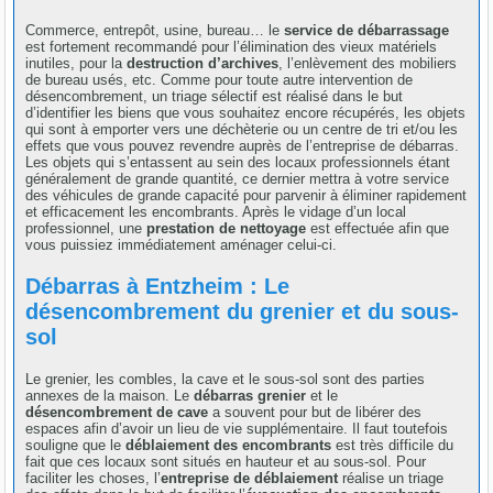
Commerce, entrepôt, usine, bureau… le
service de débarrassage
est fortement recommandé pour l’élimination des vieux matériels
inutiles, pour la
destruction d’archives
, l’enlèvement des mobiliers
de bureau usés, etc. Comme pour toute autre intervention de
désencombrement, un triage sélectif est réalisé dans le but
d’identifier les biens que vous souhaitez encore récupérés, les objets
qui sont à emporter vers une déchèterie ou un centre de tri et/ou les
effets que vous pouvez revendre auprès de l’entreprise de débarras.
Les objets qui s’entassent au sein des locaux professionnels étant
généralement de grande quantité, ce dernier mettra à votre service
des véhicules de grande capacité pour parvenir à éliminer rapidement
et efficacement les encombrants. Après le vidage d’un local
professionnel, une
prestation de nettoyage
est effectuée afin que
vous puissiez immédiatement aménager celui-ci.
Débarras à Entzheim : Le
désencombrement du grenier et du sous-
sol
Le grenier, les combles, la cave et le sous-sol sont des parties
annexes de la maison. Le
débarras grenier
et le
désencombrement de cave
a souvent pour but de libérer des
espaces afin d’avoir un lieu de vie supplémentaire. Il faut toutefois
souligne que le
déblaiement des encombrants
est très difficile du
fait que ces locaux sont situés en hauteur et au sous-sol. Pour
faciliter les choses, l’
entreprise de déblaiement
réalise un triage