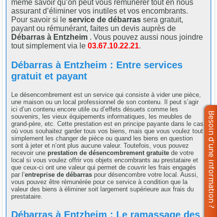
même savoir qu’on peut vous rémunérer tout en nous
assurant d’éliminer vos inutiles et vos encombrants.
Pour savoir si le
service de débarras
sera gratuit,
payant ou rémunérant, faites un devis auprès de
Débarras à Entzheim
. Vous pouvez aussi nous joindre
tout simplement via le
03.67.10.22.21
.
Débarras à Entzheim : Entre services
gratuit et payant
Le désencombrement est un service qui consiste à vider une pièce,
une maison ou un local professionnel de son contenu. Il peut s’agir
ici d’un contenu encore utile ou d’effets désuets comme les
souvenirs, les vieux équipements informatiques, les meubles de
grand-père, etc. Cette prestation est en principe payante dans le cas
où vous souhaitez garder tous vos biens, mais que vous voulez tout
simplement les changer de pièce ou quand les biens en question
sont à jeter et n’ont plus aucune valeur. Toutefois, vous pouvez
recevoir une
prestation de désencombrement gratuite
de votre
local si vous voulez offrir vos objets encombrants au prestataire et
que ceux-ci ont une valeur qui permet de couvrir les frais engagés
par l’
entreprise de débarras
pour désencombre votre local. Aussi,
vous pouvez être rémunérée pour ce service à condition que la
valeur des biens à éliminer soit largement supérieure aux frais du
prestataire.
Débarras à Entzheim : Le ramassage des