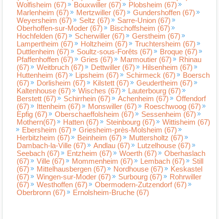
Wolfisheim (67)
Bouxwiller (67)
Plobsheim (67)
Marlenheim (67)
Mertzwiller (67)
Gundershoffen (67)
Weyersheim (67)
Seltz (67)
Sarre-Union (67)
Oberhoffen-sur-Moder (67)
Bischoffsheim (67)
Hochfelden (67)
Scherwiller (67)
Gerstheim (67)
Lampertheim (67)
Holtzheim (67)
Truchtersheim (67)
Duttlenheim (67)
Soultz-sous-Forêts (67)
Broque (67)
Pfaffenhoffen (67)
Gries (67)
Marmoutier (67)
Rhinau
(67)
Weitbruch (67)
Dettwiller (67)
Hilsenheim (67)
Huttenheim (67)
Lipsheim (67)
Schirmeck (67)
Boersch
(67)
Dorlisheim (67)
Kilstett (67)
Geudertheim (67)
Kaltenhouse (67)
Wisches (67)
Lauterbourg (67)
Berstett (67)
Schirrhein (67)
Achenheim (67)
Offendorf
(67)
Ittenheim (67)
Monswiller (67)
Roeschwoog (67)
Epfig (67)
Oberschaeffolsheim (67)
Sessenheim (67)
Mothern(67)
Hatten (67)
Steinbourg (67)
Wittisheim (67)
Ebersheim (67)
Griesheim-près-Molsheim (67)
Herbitzheim (67)
Beinheim (67)
Muttersholtz (67)
Dambach-la-Ville (67)
Andlau (67)
Lutzelhouse (67)
Seebach (67)
Entzheim (67)
Woerth (67)
Oberhaslach
(67)
Ville (67)
Mommenheim (67)
Lembach (67)
Still
(67)
Mittelhausbergen (67)
Nordhouse (67)
Keskastel
(67)
Wingen-sur-Moder (67)
Surbourg (67)
Rohrwiller
(67)
Westhoffen (67)
Obermodern-Zutzendorf (67)
Oberbronn (67)
Ernolsheim-Bruche (67)