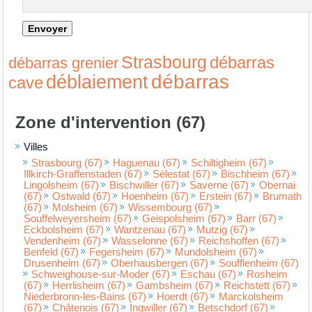
Strasbourg
débarras
débarras grenier
débarras
déblaiement
cave
Zone d'intervention (67)
Villes
Strasbourg (67)
Haguenau (67)
Schiltigheim (67)
Illkirch-Graffenstaden (67)
Sélestat (67)
Bischheim (67)
Lingolsheim (67)
Bischwiller (67)
Saverne (67)
Obernai
(67)
Ostwald (67)
Hoenheim (67)
Erstein (67)
Brumath
(67)
Molsheim (67)
Wissembourg (67)
Souffelweyersheim (67)
Geispolsheim (67)
Barr (67)
Eckbolsheim (67)
Wantzenau (67)
Mutzig (67)
Vendenheim (67)
Wasselonne (67)
Reichshoffen (67)
Benfeld (67)
Fegersheim (67)
Mundolsheim (67)
Drusenheim (67)
Oberhausbergen (67)
Soufflenheim (67)
Schweighouse-sur-Moder (67)
Eschau (67)
Rosheim
(67)
Herrlisheim (67)
Gambsheim (67)
Reichstett (67)
Niederbronn-les-Bains (67)
Hoerdt (67)
Marckolsheim
(67)
Châtenois (67)
Ingwiller (67)
Betschdorf (67)