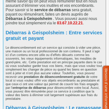
même savoir qu’on peut vous rémunérer tout en nous
assurant d’éliminer vos inutiles et vos encombrants.
Pour savoir si le
service de débarras
sera gratuit,
payant ou rémunérant, faites un devis auprès de
Débarras à Geispolsheim
. Vous pouvez aussi nous
joindre tout simplement via le
03.67.10.22.21
.
Débarras à Geispolsheim : Entre services
gratuit et payant
Le désencombrement est un service qui consiste à vider une pièce,
une maison ou un local professionnel de son contenu. Il peut s’agir
ici d’un contenu encore utile ou d’effets désuets comme les
souvenirs, les vieux équipements informatiques, les meubles de
grand-père, etc. Cette prestation est en principe payante dans le cas
où vous souhaitez garder tous vos biens, mais que vous voulez tout
simplement les changer de pièce ou quand les biens en question
sont à jeter et n’ont plus aucune valeur. Toutefois, vous pouvez
recevoir une
prestation de désencombrement gratuite
de votre
local si vous voulez offrir vos objets encombrants au prestataire et
que ceux-ci ont une valeur qui permet de couvrir les frais engagés
par l’
entreprise de débarras
pour désencombre votre local. Aussi,
vous pouvez être rémunérée pour ce service à condition que la
valeur des biens à éliminer soit largement supérieure aux frais du
prestataire.
Débarras à Geispolsheim : Le ramassage