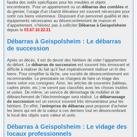
faudra des outils spécifiques pour les meubles et objets
encombrants. Pour un appartement ou un
débarras des combles
et
du grenier, l’usage d’un chariot élévateur est souvent nécessaire pour
sortir ces biens volumineux. Disposant d’un personnel qualifié et des
équipements nécessaires au désencombrement de maison et
d’appartement, n’hésitez pas à solliciter
Débarras à Geispolsheim
depuis le
03.67.10.22.21
.
Débarras à Geispolsheim : Le débarras
de succession
Après un décès, il est du devoir des héritiers de vider l’appartement
du défunt. Le
débarras de succession
est souvent très émouvant et
difficile à réaliser du fait qu’il faut impérativement réaliser un tri des
biens. Pour simplifier la tâche, une société de désencombrement est
recommandée. Le prestataire se chargera de faire un triage des
biens selon vos consignes. Ainsi, les articles de souvenirs (tableau,
cadres photo, etc.) ne seront pas classifiés avec les choses inutiles
et usées. De même, un service de démontage de mobilier et de
débranchement de l’électroménager sera réalisé. Le
débarrassage
de succession
est un service souvent très rémunérateur pour les
héritiers. En effet, l’
entreprise de débarras
peut proposer d’acheter
les biens qui ont de la valeur à ces derniers tout en désencombrant
le local des objets sans valeur et usés.
Débarras à Geispolsheim : Le vidage des
locaux professionnels