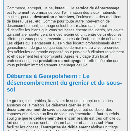
Commerce, entrepôt, usine, bureau… le
service de débarrassage
est fortement recommandé pour l’élimination des vieux matériels
inutiles, pour la
destruction d’archives
, l’enlèvement des mobiliers
de bureau usés, etc. Comme pour toute autre intervention de
désencombrement, un triage sélectif est réalisé dans le but
d’identifier les biens que vous souhaitez encore récupérés, les objets
qui sont à emporter vers une déchèterie ou un centre de tri et/ou les
effets que vous pouvez revendre auprès de l’entreprise de débarras.
Les objets qui s’entassent au sein des locaux professionnels étant
généralement de grande quantité, ce dernier mettra à votre service
des véhicules de grande capacité pour parvenir à éliminer rapidement
et efficacement les encombrants. Après le vidage d’un local
professionnel, une
prestation de nettoyage
est effectuée afin que
vous puissiez immédiatement aménager celui-ci.
Débarras à Geispolsheim : Le
désencombrement du grenier et du sous-
sol
Le grenier, les combles, la cave et le sous-sol sont des parties
annexes de la maison. Le
débarras grenier
et le
désencombrement de cave
a souvent pour but de libérer des
espaces afin d’avoir un lieu de vie supplémentaire. Il faut toutefois
souligne que le
déblaiement des encombrants
est très difficile du
fait que ces locaux sont situés en hauteur et au sous-sol. Pour
faciliter les choses, l’
entreprise de déblaiement
réalise un triage