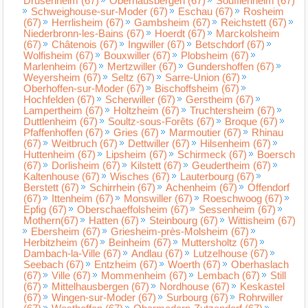
Drusenheim (67)
Oberhausbergen (67)
Soufflenheim (67)
Schweighouse-sur-Moder (67)
Eschau (67)
Rosheim
(67)
Herrlisheim (67)
Gambsheim (67)
Reichstett (67)
Niederbronn-les-Bains (67)
Hoerdt (67)
Marckolsheim
(67)
Châtenois (67)
Ingwiller (67)
Betschdorf (67)
Wolfisheim (67)
Bouxwiller (67)
Plobsheim (67)
Marlenheim (67)
Mertzwiller (67)
Gundershoffen (67)
Weyersheim (67)
Seltz (67)
Sarre-Union (67)
Oberhoffen-sur-Moder (67)
Bischoffsheim (67)
Hochfelden (67)
Scherwiller (67)
Gerstheim (67)
Lampertheim (67)
Holtzheim (67)
Truchtersheim (67)
Duttlenheim (67)
Soultz-sous-Forêts (67)
Broque (67)
Pfaffenhoffen (67)
Gries (67)
Marmoutier (67)
Rhinau
(67)
Weitbruch (67)
Dettwiller (67)
Hilsenheim (67)
Huttenheim (67)
Lipsheim (67)
Schirmeck (67)
Boersch
(67)
Dorlisheim (67)
Kilstett (67)
Geudertheim (67)
Kaltenhouse (67)
Wisches (67)
Lauterbourg (67)
Berstett (67)
Schirrhein (67)
Achenheim (67)
Offendorf
(67)
Ittenheim (67)
Monswiller (67)
Roeschwoog (67)
Epfig (67)
Oberschaeffolsheim (67)
Sessenheim (67)
Mothern(67)
Hatten (67)
Steinbourg (67)
Wittisheim (67)
Ebersheim (67)
Griesheim-près-Molsheim (67)
Herbitzheim (67)
Beinheim (67)
Muttersholtz (67)
Dambach-la-Ville (67)
Andlau (67)
Lutzelhouse (67)
Seebach (67)
Entzheim (67)
Woerth (67)
Oberhaslach
(67)
Ville (67)
Mommenheim (67)
Lembach (67)
Still
(67)
Mittelhausbergen (67)
Nordhouse (67)
Keskastel
(67)
Wingen-sur-Moder (67)
Surbourg (67)
Rohrwiller