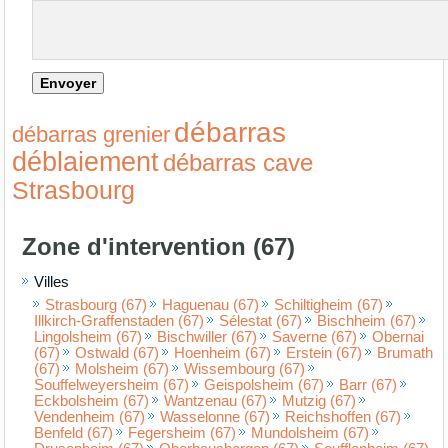
débarras
débarras grenier
déblaiement
débarras cave
Strasbourg
Zone d'intervention (67)
Villes
Strasbourg (67)
Haguenau (67)
Schiltigheim (67)
Illkirch-Graffenstaden (67)
Sélestat (67)
Bischheim (67)
Lingolsheim (67)
Bischwiller (67)
Saverne (67)
Obernai
(67)
Ostwald (67)
Hoenheim (67)
Erstein (67)
Brumath
(67)
Molsheim (67)
Wissembourg (67)
Souffelweyersheim (67)
Geispolsheim (67)
Barr (67)
Eckbolsheim (67)
Wantzenau (67)
Mutzig (67)
Vendenheim (67)
Wasselonne (67)
Reichshoffen (67)
Benfeld (67)
Fegersheim (67)
Mundolsheim (67)