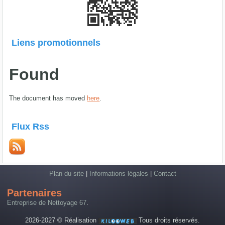
Liens promotionnels
Found
The document has moved
here
.
Flux Rss
Plan du site
|
Informations légales
|
Contact
Partenaires
Entreprise de Nettoyage 67
.
2026-2027 © Réalisation
Tous droits réservés.