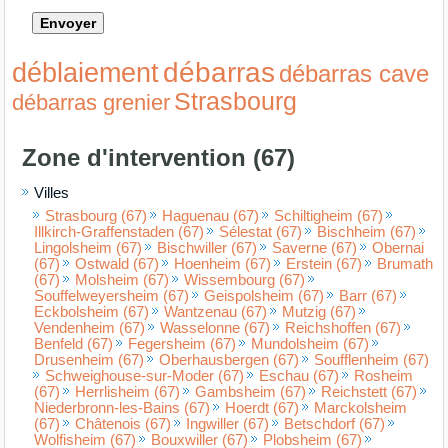
débarras
déblaiement
débarras cave
Strasbourg
débarras grenier
Zone d'intervention (67)
Villes
Strasbourg (67)
Haguenau (67)
Schiltigheim (67)
Illkirch-Graffenstaden (67)
Sélestat (67)
Bischheim (67)
Lingolsheim (67)
Bischwiller (67)
Saverne (67)
Obernai
(67)
Ostwald (67)
Hoenheim (67)
Erstein (67)
Brumath
(67)
Molsheim (67)
Wissembourg (67)
Souffelweyersheim (67)
Geispolsheim (67)
Barr (67)
Eckbolsheim (67)
Wantzenau (67)
Mutzig (67)
Vendenheim (67)
Wasselonne (67)
Reichshoffen (67)
Benfeld (67)
Fegersheim (67)
Mundolsheim (67)
Drusenheim (67)
Oberhausbergen (67)
Soufflenheim (67)
Schweighouse-sur-Moder (67)
Eschau (67)
Rosheim
(67)
Herrlisheim (67)
Gambsheim (67)
Reichstett (67)
Niederbronn-les-Bains (67)
Hoerdt (67)
Marckolsheim
(67)
Châtenois (67)
Ingwiller (67)
Betschdorf (67)
Wolfisheim (67)
Bouxwiller (67)
Plobsheim (67)