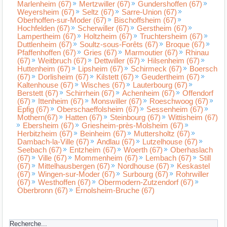
Marlenheim (67)
Mertzwiller (67)
Gundershoffen (67)
Weyersheim (67)
Seltz (67)
Sarre-Union (67)
Oberhoffen-sur-Moder (67)
Bischoffsheim (67)
Hochfelden (67)
Scherwiller (67)
Gerstheim (67)
Lampertheim (67)
Holtzheim (67)
Truchtersheim (67)
Duttlenheim (67)
Soultz-sous-Forêts (67)
Broque (67)
Pfaffenhoffen (67)
Gries (67)
Marmoutier (67)
Rhinau
(67)
Weitbruch (67)
Dettwiller (67)
Hilsenheim (67)
Huttenheim (67)
Lipsheim (67)
Schirmeck (67)
Boersch
(67)
Dorlisheim (67)
Kilstett (67)
Geudertheim (67)
Kaltenhouse (67)
Wisches (67)
Lauterbourg (67)
Berstett (67)
Schirrhein (67)
Achenheim (67)
Offendorf
(67)
Ittenheim (67)
Monswiller (67)
Roeschwoog (67)
Epfig (67)
Oberschaeffolsheim (67)
Sessenheim (67)
Mothern(67)
Hatten (67)
Steinbourg (67)
Wittisheim (67)
Ebersheim (67)
Griesheim-près-Molsheim (67)
Herbitzheim (67)
Beinheim (67)
Muttersholtz (67)
Dambach-la-Ville (67)
Andlau (67)
Lutzelhouse (67)
Seebach (67)
Entzheim (67)
Woerth (67)
Oberhaslach
(67)
Ville (67)
Mommenheim (67)
Lembach (67)
Still
(67)
Mittelhausbergen (67)
Nordhouse (67)
Keskastel
(67)
Wingen-sur-Moder (67)
Surbourg (67)
Rohrwiller
(67)
Westhoffen (67)
Obermodern-Zutzendorf (67)
Oberbronn (67)
Ernolsheim-Bruche (67)