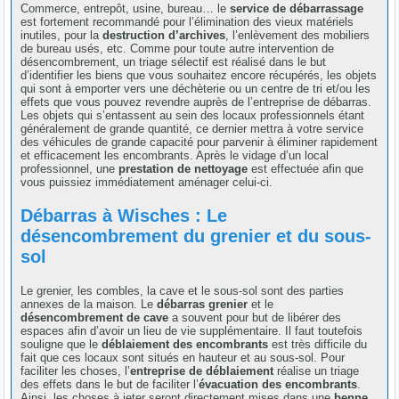
Commerce, entrepôt, usine, bureau… le
service de débarrassage
est fortement recommandé pour l’élimination des vieux matériels
inutiles, pour la
destruction d’archives
, l’enlèvement des mobiliers
de bureau usés, etc. Comme pour toute autre intervention de
désencombrement, un triage sélectif est réalisé dans le but
d’identifier les biens que vous souhaitez encore récupérés, les objets
qui sont à emporter vers une déchèterie ou un centre de tri et/ou les
effets que vous pouvez revendre auprès de l’entreprise de débarras.
Les objets qui s’entassent au sein des locaux professionnels étant
généralement de grande quantité, ce dernier mettra à votre service
des véhicules de grande capacité pour parvenir à éliminer rapidement
et efficacement les encombrants. Après le vidage d’un local
professionnel, une
prestation de nettoyage
est effectuée afin que
vous puissiez immédiatement aménager celui-ci.
Débarras à Wisches : Le
désencombrement du grenier et du sous-
sol
Le grenier, les combles, la cave et le sous-sol sont des parties
annexes de la maison. Le
débarras grenier
et le
désencombrement de cave
a souvent pour but de libérer des
espaces afin d’avoir un lieu de vie supplémentaire. Il faut toutefois
souligne que le
déblaiement des encombrants
est très difficile du
fait que ces locaux sont situés en hauteur et au sous-sol. Pour
faciliter les choses, l’
entreprise de déblaiement
réalise un triage
des effets dans le but de faciliter l’
évacuation des encombrants
.
Ainsi, les choses à jeter seront directement mises dans une
benne